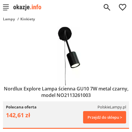
0
Lampy
Kinkiety
Nordlux Explore Lampa ścienna GU10 7W metal czarny,
model NO2113261003
Polecana oferta
PolskieLampy.pl
142,61 zł
Przejdź do sklepu >