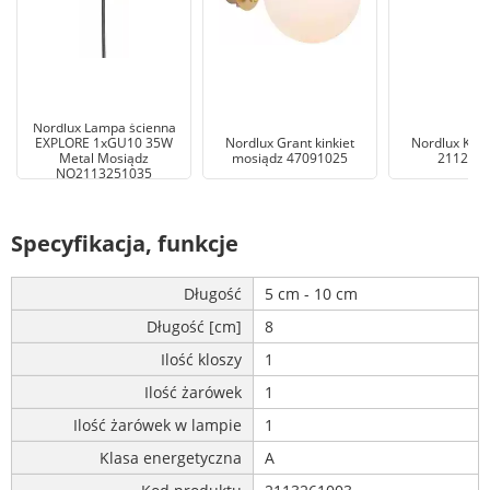
Nordlux Lampa ścienna
EXPLORE 1xGU10 35W
Nordlux Grant kinkiet
Nordlux Kink
Metal Mosiądz
mosiądz 47091025
211263
NO2113251035
Specyfikacja, funkcje
Długość
5 cm - 10 cm
Długość [cm]
8
Ilość kloszy
1
Ilość żarówek
1
Ilość żarówek w lampie
1
Klasa energetyczna
A