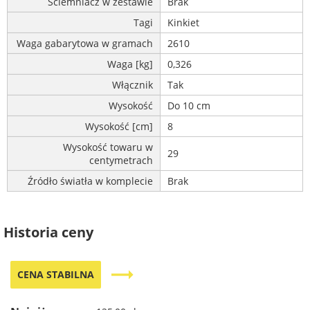
Ściemniacz w zestawie
Brak
Tagi
Kinkiet
Waga gabarytowa w gramach
2610
Waga [kg]
0,326
Włącznik
Tak
Wysokość
Do 10 cm
Wysokość [cm]
8
Wysokość towaru w
29
centymetrach
Źródło światła w komplecie
Brak
Historia ceny
trending_flat
CENA STABILNA