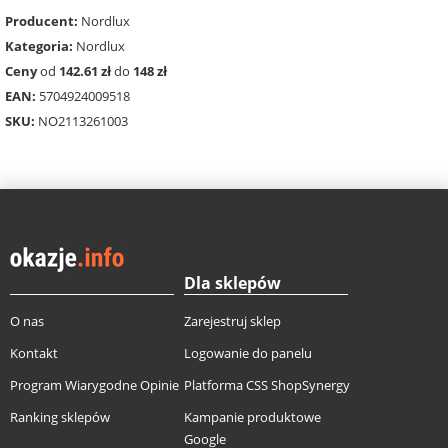
Producent:
Nordlux
Kategoria:
Nordlux
Ceny
od
142.61 zł
do
148 zł
EAN:
5704924009518
SKU:
NO2113261003
Dla sklepów
O nas
Zarejestruj sklep
Kontakt
Logowanie do panelu
Program Wiarygodne Opinie
Platforma CSS ShopSynergy
Ranking sklepów
Kampanie produktowe
Google