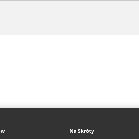
ów
Na Skróty