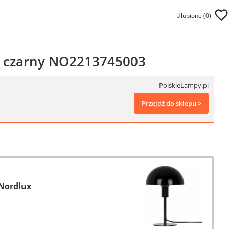
Ulubione (
0
)
l czarny NO2213745003
PolskieLampy.pl
Przejdź do sklepu >
Nordlux