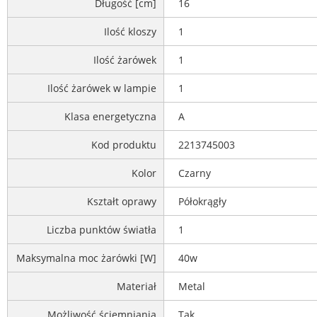
Długość [cm]
16
Ilość kloszy
1
Ilość żarówek
1
Ilość żarówek w lampie
1
Klasa energetyczna
A
Kod produktu
2213745003
Kolor
Czarny
Kształt oprawy
Półokrągły
Liczba punktów światła
1
Maksymalna moc żarówki [W]
40w
Materiał
Metal
Możliwość ściemniania
Tak