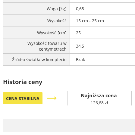
Waga [kg]
0,65
Wysokość
15 cm - 25 cm
Wysokość [cm]
25
Wysokość towaru w
34,5
centymetrach
Źródło światła w komplecie
Brak
Historia ceny
Najniższa cena
trending_flat
CENA STABILNA
126,68 zł