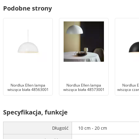
Podobne strony
Nordlux Ellen lampa
Nordlux Ellen lampa
Nordlux E
wisząca biała 48563001
wisząca biała 48573001
wisząca cza
Specyfikacja, funkcje
Długość
10 cm - 20 cm