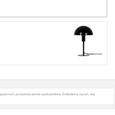
popularność produktów wśród użytkowników. Dokładamy starań, aby