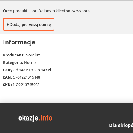
Oceń produkt i pomóż innym klientom w wyborze.
+ Dodaj pierwszą opinię
Informacje
Producent:
Nordlux
Kategoria:
Nocne
Ceny
od
142.61 zł
do
143 zł
EAN:
5704924016448
SKU:
NO2213745003
Dla sklep