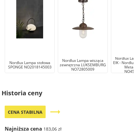
Nordlux Lampa
Nordlux Lampa wisząca
Nordlux Lampa stołowa
EIK - Nordlux 
zewnętrzna LUKSEMBURG
SPONGE NO2018145003
Metal Cz
NO72805009
NO4578
Historia ceny
trending_flat
CENA STABILNA
Najniższa cena
183,06 zł