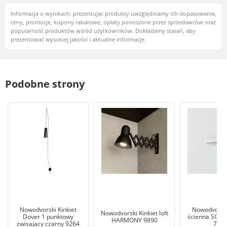
Informacja o wynikach: prezentując produkty uwzględniamy ich dopasowanie,
ceny, promocje, kupony rabatowe, opłaty ponoszone przez sprzedawców oraz
popularność produktów wśród użytkowników. Dokładamy starań, aby
prezentować wysokiej jakości i aktualne informacje.
Podobne strony
Nowodvorski Kinkiet
Nowodvorsk
Nowodvorski Kinkiet loft
Dover 1 punktowy
ścienna SOFT
HARMONY 9890
zwisający czarny 9264
754