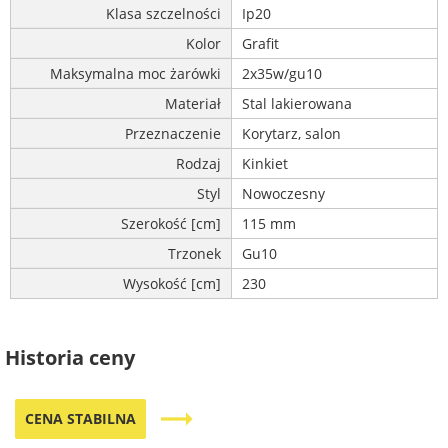
Klasa szczelności
Ip20
Kolor
Grafit
Maksymalna moc żarówki
2x35w/gu10
Materiał
Stal lakierowana
Przeznaczenie
Korytarz, salon
Rodzaj
Kinkiet
Styl
Nowoczesny
Szerokość [cm]
115 mm
Trzonek
Gu10
Wysokość [cm]
230
Historia ceny
trending_flat
CENA STABILNA