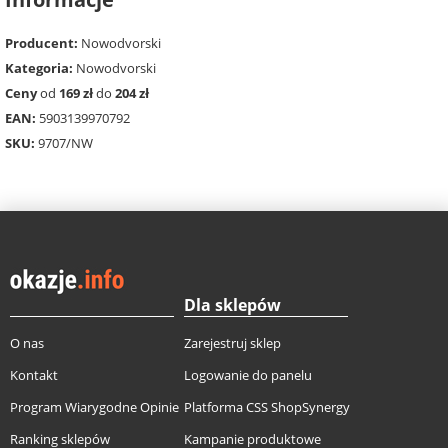
Producent:
Nowodvorski
Kategoria:
Nowodvorski
Ceny
od
169 zł
do
204 zł
EAN:
5903139970792
SKU:
9707/NW
Dla sklepów
O nas
Zarejestruj sklep
Kontakt
Logowanie do panelu
Program Wiarygodne Opinie
Platforma CSS ShopSynergy
Ranking sklepów
Kampanie produktowe