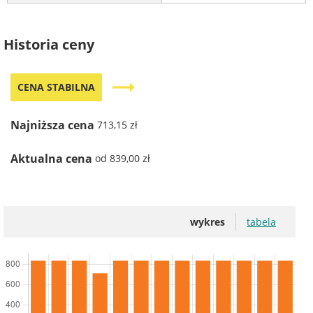
Historia ceny
trending_flat
CENA STABILNA
Najniższa cena
713,15 zł
Aktualna cena
od 839,00 zł
wykres
tabela