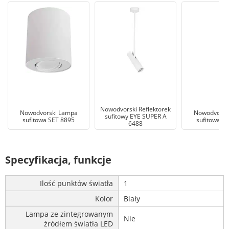
Nowodvorski Reflektorek
Nowodvorski Lampa
Nowodvorsk
sufitowy EYE SUPER A
sufitowa SET 8895
sufitowa S
6488
Specyfikacja, funkcje
Ilość punktów światła
1
Kolor
Biały
Lampa ze zintegrowanym
Nie
źródłem światła LED