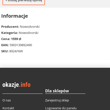
+ Dodaj pierwszą opinię
Informacje
Producent:
Nowodvorski
Kategoria:
Nowodvorski
Cena: 1559 zł
EAN:
5903139892490
SKU:
8924/NW
Dla sklepów
O nas
Zarejestruj sklep
Kontakt
Logowanie do panelu