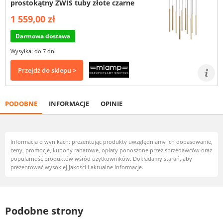
prostokątny ZWIS tuby złote czarne
1 559,00 zł
Darmowa dostawa
Wysyłka: do 7 dni
Przejdź do sklepu >
PODOBNE
INFORMACJE
OPINIE
Informacja o wynikach: prezentując produkty uwzględniamy ich dopasowanie,
ceny, promocje, kupony rabatowe, opłaty ponoszone przez sprzedawców oraz
popularność produktów wśród użytkowników. Dokładamy starań, aby
prezentować wysokiej jakości i aktualne informacje.
Podobne strony