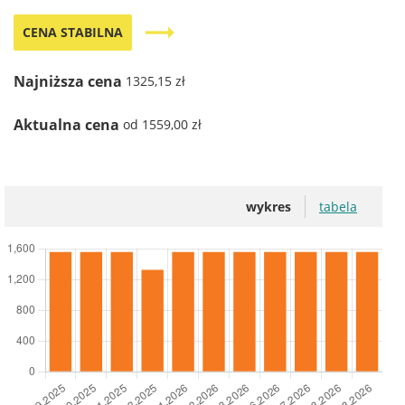
trending_flat
CENA STABILNA
Najniższa cena
1325,15 zł
Aktualna cena
od 1559,00 zł
wykres
tabela