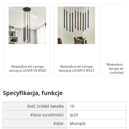
Nowodvorski 
Nowodvorski Lampa
Nowodvorski Lampa
lampa wiszą
wisząca LASER VII 8920
wisząca LASER X 8923
czekoladow
Specyfikacja, funkcje
Ilość źródeł światła
10
Klasa szczelności
Ip20
Kolor
Mosiądz