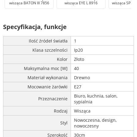
wisząca BATON III 7856
wisząca EYE L 8916
wisząca SPHER
Specyfikacja, funkcje
Ilość źródeł światła
1
Klasa szczelności
Ip20
Kolor
Złoto
Maksymalna moc [W]
40
Materiał wykonania
Drewno
Mocowanie żarówki
E27
Biuro, kuchnia, salon,
Przeznaczenie
sypialnia
Rodzaj
Wisząca
Nowoczesna, design,
Styl
nowoczesny
Szerokość
30cm