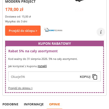
MODERN PROJECT
178,00 zł
Dostawa od: 15,00 zł
Wysyłka: do 3 dni
Przejdź do sklepu >
KUPON RABATOWY
Rabat 5% na cały asortyment
Kod ważny do 31 sierpnia 2026. 5% na cały asortyment.
Jak korzystać z kuponu
rozwiń
content_copy
Okazje5%
KOPIUJ
Przejdź do sklepu >
PODOBNE
INFORMACJE
OPINIE