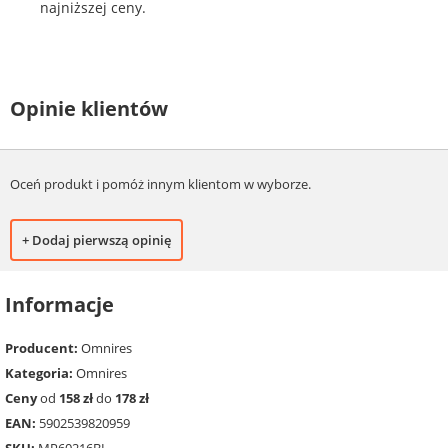
najniższej ceny.
Opinie klientów
Oceń produkt i pomóż innym klientom w wyborze.
+ Dodaj pierwszą opinię
Informacje
Producent:
Omnires
Kategoria:
Omnires
Ceny
od
158 zł
do
178 zł
EAN:
5902539820959
SKU:
MP60216BL