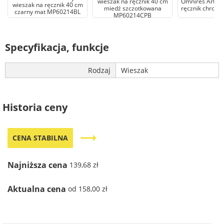
wieszak na ręcznik 40 cm
Omnires Art Lin
wieszak na ręcznik 40 cm
miedź szczotkowana
ręcznik chrom
czarny mat MP60214BL
MP60214CPB
Specyfikacja, funkcje
Rodzaj
Wieszak
Historia ceny
trending_flat
CENA STABILNA
Najniższa cena
139,68 zł
Aktualna cena
od 158,00 zł