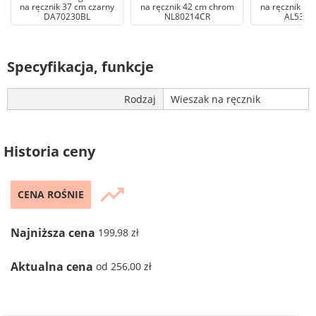
na ręcznik 37 cm czarny
na ręcznik 42 cm chrom
na ręcznik 65
DA70230BL
NL80214CR
AL5321
Specyfikacja, funkcje
Rodzaj
Wieszak na ręcznik
Historia ceny
trending_up
CENA ROŚNIE
Najniższa cena
199,98 zł
Aktualna cena
od 256,00 zł