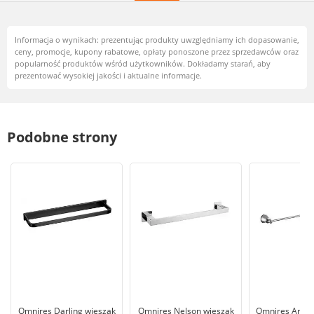
Informacja o wynikach: prezentując produkty uwzględniamy ich dopasowanie,
ceny, promocje, kupony rabatowe, opłaty ponoszone przez sprzedawców oraz
popularność produktów wśród użytkowników. Dokładamy starań, aby
prezentować wysokiej jakości i aktualne informacje.
Podobne strony
Omnires Darling wieszak
Omnires Nelson wieszak
Omnires Art Li