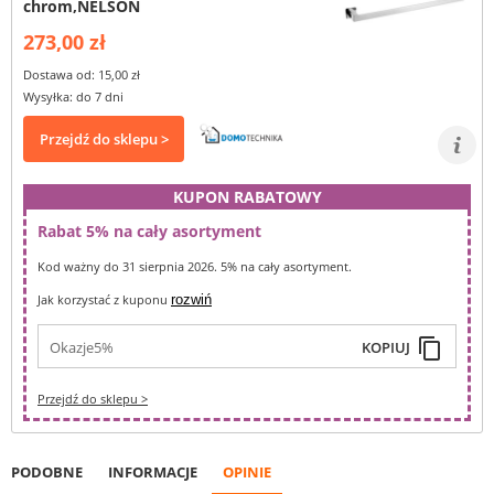
chrom,NELSON
273,00 zł
Dostawa od: 15,00 zł
Wysyłka: do 7 dni
Przejdź do sklepu >
KUPON RABATOWY
Rabat 5% na cały asortyment
Kod ważny do 31 sierpnia 2026. 5% na cały asortyment.
Jak korzystać z kuponu
rozwiń
content_copy
Okazje5%
KOPIUJ
Przejdź do sklepu >
PODOBNE
INFORMACJE
OPINIE