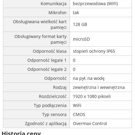
Komunikacja
bezprzewodowa (WiFi)
Mikrofon
tak
Obsługiwana wielkość kart
128 GB
pamięci
Obsługiwany format karty
microSD
pamięci
Odporność klasa
stopień ochrony IP65
Odporność legale 1
0
Odporność legale 2
0
Odporność
na pył, na wodę
Rodzaj
zewnętrzna i wewnętrzna
Rozdzielczość
1920 x 1080 pikseli
Typ podłączenia
WiFi
Typ sensora
CMOS
Zgodność z aplikacją
Overmax Control
Historia ceny