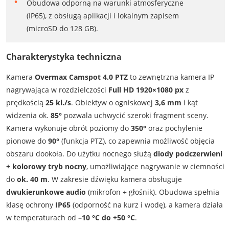
Obudowa odporną na warunki atmosferyczne
(IP65), z obsługą aplikacji i lokalnym zapisem
(microSD do 128 GB).
Charakterystyka techniczna
Kamera
Overmax Camspot 4.0 PTZ
to zewnętrzna kamera IP
nagrywająca w rozdzielczości
Full HD 1920×1080 px
z
prędkością
25 kl./s
. Obiektyw o ogniskowej
3,6 mm
i kąt
widzenia ok.
85°
pozwala uchwycić szeroki fragment sceny.
Kamera wykonuje obrót poziomy do
350°
oraz pochylenie
pionowe do
90°
(funkcja PTZ), co zapewnia możliwość objęcia
obszaru dookoła. Do użytku nocnego służą
diody podczerwieni
+ kolorowy tryb nocny
, umożliwiające nagrywanie w ciemności
do
ok. 40 m
. W zakresie dźwięku kamera obsługuje
dwukierunkowe audio
(mikrofon + głośnik). Obudowa spełnia
klasę ochrony
IP65
(odporność na kurz i wodę), a kamera działa
w temperaturach od
–10 °C do +50 °C
.