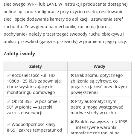
sieciowego (Wi-Fi lub LAN). W instrukcji producenta dostępnej
online opisano konfigurację przy użyciu resetu, resetowanie
sieci, opcje dodawania kamery do aplikacji, ustawienia stref
ruchu itp. Ze względu na mechanikę ruchomą (obrót,
pochylanie), należy przestrzegać swobody ruchu obiektywu i
unikać przeszkód (gałęzie, przewody) w promieniu jego pracy.
Zalety i wady
Zalety
Wady
✅ Rozdzielczość Full HD
❌ Brak zoomu optycznego —
1080p i 25 kl./s zapewniają
zbliżenia są cyfrowe, co
obraz wystarczający do
pogarsza jakość przy dużym
monitoringu domowego
powiększeniu
✅ Obrót 355° w poziomie i
❌ Przy automatycznym
90° w pionie — szeroki
patrolu mogą występować
zakres obserwacji
martwe strefy w ruchu
❌ Brak klasa wyższa niż IP65
✅ Wodoodporność klasy
— intensywne warunki
IP65 i zakres temperatur od
atmosferyczne (np. silne