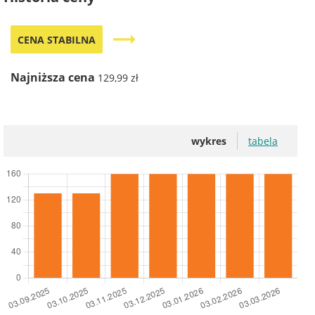
trending_flat
CENA STABILNA
Najniższa cena
129,99 zł
wykres
tabela