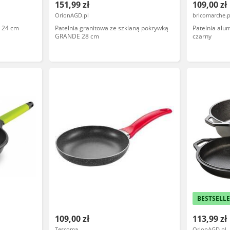
151,99 zł
109,00 zł
OrionAGD.pl
bricomarche.p
 24 cm
Patelnia granitowa ze szklaną pokrywką
Patelnia al
GRANDE 28 cm
czarny
BESTSELL
109,00 zł
113,99 zł
Tescoma
OrionAGD.pl