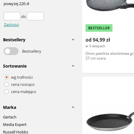
powyżej 220 zł
do
Zastosuj
BESTSELLER
od 94,99 zł
Bestsellery
w 3 sklepach
Bestsellery
Orion patelnia aluminiowa g
27 cm szara
Sortowanie
wg trafności
cena rosnąco
cena malejąco
Marka
Gerlach
Media Expert
Russell Hobbs