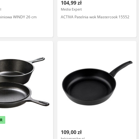
104,99 zł
l
Media Expert
uminiowa WINDY 26 cm
ACTIVA Patelnia wok Mastercook 15552
ER
109,00 zł
bricomarche.pl