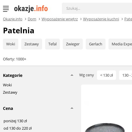
Okazje.info
Dom
Wyposażenie wnętrz
Wyposażenie kuchni
Pate
Patelnia
Woki
Zestawy
Tefal
Zwieger
Gerlach
Media Expe
Oferty: 1000+
Wg ceny
Kategorie
< 130 zł
130 - 
Woki
Zestawy
Cena
poniżej 130 zł
od 130 do 220 zł