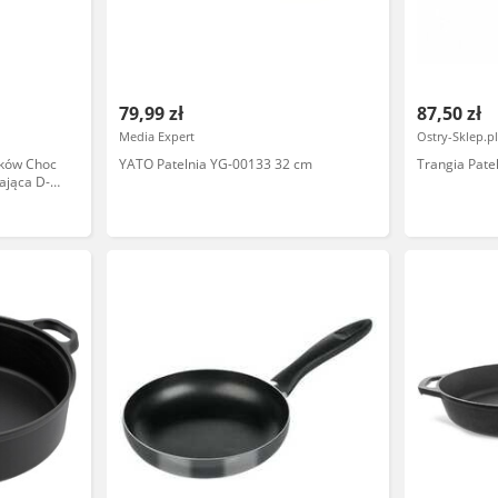
79,99 zł
87,50 zł
Media Expert
Ostry-Sklep.p
ików Choc
YATO Patelnia YG-00133 32 cm
Trangia Pate
ająca D-