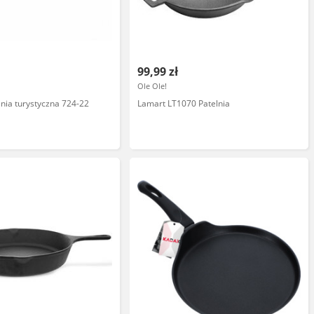
99,99 zł
l
Ole Ole!
lnia turystyczna 724-22
Lamart LT1070 Patelnia