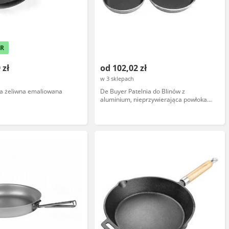
ER
 zł
od 102,02 zł
w 3 sklepach
ia żeliwna emaliowana
De Buyer Patelnia do Blinów z
m
aluminium, nieprzywierająca powłoka
140 mm Choc D-8140-14