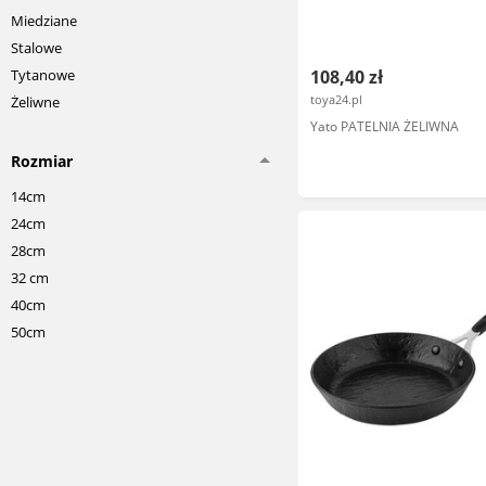
Miedziane
Stalowe
Tytanowe
108,40 zł
toya24.pl
Żeliwne
Yato PATELNIA ŻELIWNA
Rozmiar
14cm
24cm
28cm
32 cm
40cm
50cm