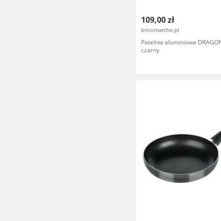
109,00 zł
bricomarche.pl
Patelnia aluminiowa DRAGO
czarny