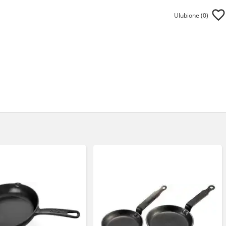
Ulubione (
0
)