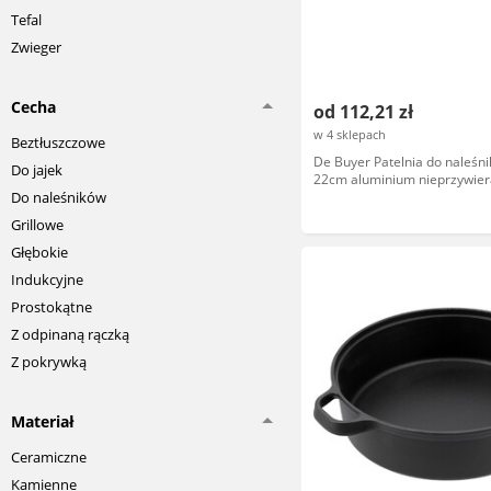
Tefal
Zwieger
Cecha
od 112,21 zł
w 4 sklepach
Beztłuszczowe
De Buyer Patelnia do naleśn
Do jajek
22cm aluminium nieprzywier
Do naleśników
8185-22
Grillowe
Głębokie
Indukcyjne
Prostokątne
Z odpinaną rączką
Z pokrywką
Materiał
Ceramiczne
Kamienne