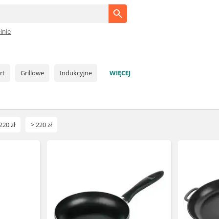
lnie
rt
Grillowe
Indukcyjne
WIĘCEJ
220 zł
> 220 zł