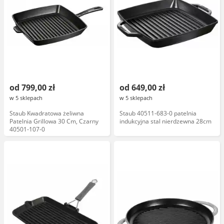
od 799,00 zł
od 649,00 zł
w 5 sklepach
w 5 sklepach
Staub Kwadratowa żeliwna
Staub 40511-683-0 patelnia
Patelnia Grillowa 30 Cm, Czarny
indukcyjna stal nierdzewna 28cm
40501-107-0