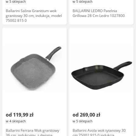
w 5 sklepach
w 5 sklepach
Ballarini Salina Granitium wok
BALLARINI LEDRO Patelnia
granitowy 30 cm, indukcja, model
Grillowa 28 Cm Ledro 1027800
75002 815 0
od 119,99 zł
od 269,00 zł
w 4 sklepach
w 5 sklepach
Ballarini Ferrara Wok granitowy
Ballarini Avola wok tytanowy 30
36 cm, indukcyjny, z dwoma
cm 75002 915 0 indukcja,