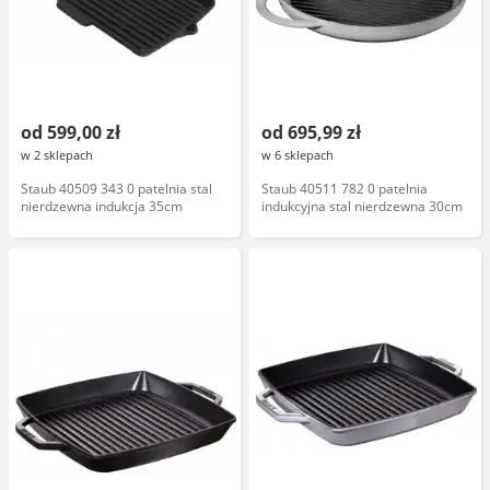
od 599,00 zł
od 695,99 zł
w 2 sklepach
w 6 sklepach
Staub 40509 343 0 patelnia stal
Staub 40511 782 0 patelnia
nierdzewna indukcja 35cm
indukcyjna stal nierdzewna 30cm