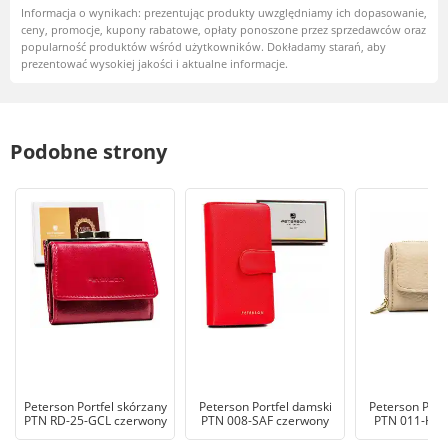
Informacja o wynikach: prezentując produkty uwzględniamy ich dopasowanie,
ceny, promocje, kupony rabatowe, opłaty ponoszone przez sprzedawców oraz
popularność produktów wśród użytkowników. Dokładamy starań, aby
prezentować wysokiej jakości i aktualne informacje.
Podobne strony
Peterson Portfel skórzany
Peterson Portfel damski
Peterson Port
PTN RD-25-GCL czerwony
PTN 008-SAF czerwony
PTN 011-HB