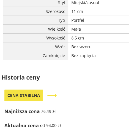
Styl
Miejski/casual
Szerokość
11 cm
Typ
Portfel
Wielkość
Mała
Wysokość
8,5 cm
Wzór
Bez wzoru
Zamknięcie
Bez zapięcia
Historia ceny
trending_flat
CENA STABILNA
Najniższa cena
76,49 zł
Aktualna cena
od 94,00 zł