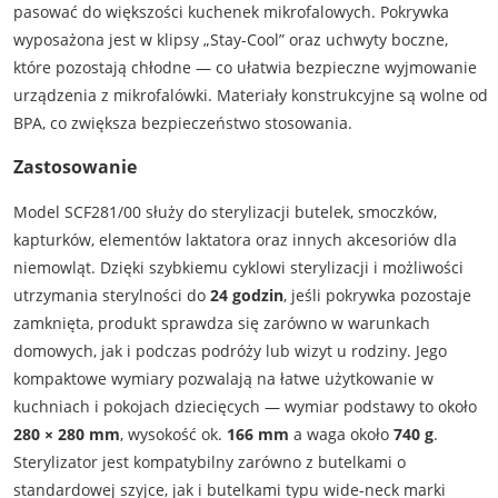
pasować do większości kuchenek mikrofalowych. Pokrywka
wyposażona jest w klipsy „Stay-Cool” oraz uchwyty boczne,
które pozostają chłodne — co ułatwia bezpieczne wyjmowanie
urządzenia z mikrofalówki. Materiały konstrukcyjne są wolne od
BPA, co zwiększa bezpieczeństwo stosowania.
Zastosowanie
Model SCF281/00 służy do sterylizacji butelek, smoczków,
kapturków, elementów laktatora oraz innych akcesoriów dla
niemowląt. Dzięki szybkiemu cyklowi sterylizacji i możliwości
utrzymania sterylności do
24 godzin
, jeśli pokrywka pozostaje
zamknięta, produkt sprawdza się zarówno w warunkach
domowych, jak i podczas podróży lub wizyt u rodziny. Jego
kompaktowe wymiary pozwalają na łatwe użytkowanie w
kuchniach i pokojach dziecięcych — wymiar podstawy to około
280 × 280 mm
, wysokość ok.
166 mm
a waga około
740 g
.
Sterylizator jest kompatybilny zarówno z butelkami o
standardowej szyjce, jak i butelkami typu wide-neck marki