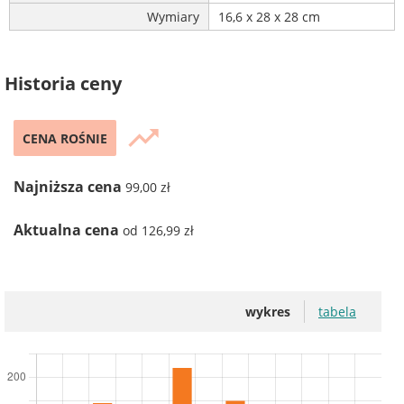
Wymiary
16,6 x 28 x 28 cm
Historia ceny
trending_up
CENA ROŚNIE
Najniższa cena
99,00 zł
Aktualna cena
od 126,99 zł
wykres
tabela