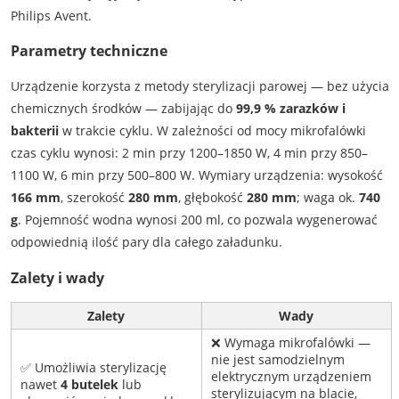
Philips Avent.
Parametry techniczne
Urządzenie korzysta z metody sterylizacji parowej — bez użycia
chemicznych środków — zabijając do
99,9 % zarazków i
bakterii
w trakcie cyklu. W zależności od mocy mikrofalówki
czas cyklu wynosi: 2 min przy 1200–1850 W, 4 min przy 850–
1100 W, 6 min przy 500–800 W. Wymiary urządzenia: wysokość
166 mm
, szerokość
280 mm
, głębokość
280 mm
; waga ok.
740
g
. Pojemność wodna wynosi 200 ml, co pozwala wygenerować
odpowiednią ilość pary dla całego załadunku.
Zalety i wady
Zalety
Wady
❌ Wymaga mikrofalówki —
nie jest samodzielnym
✅ Umożliwia sterylizację
elektrycznym urządzeniem
nawet
4 butelek
lub
sterylizującym na blacie,