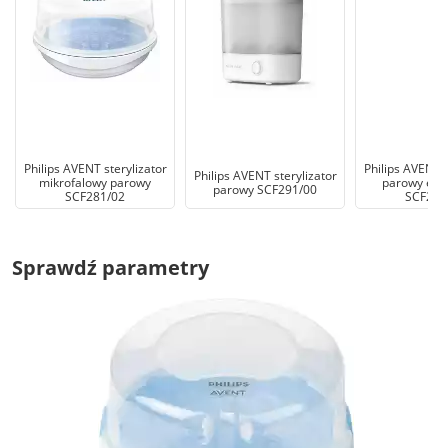
Philips AVENT sterylizator
Philips AVENT s
Philips AVENT sterylizator
mikrofalowy parowy
parowy elek
parowy SCF291/00
SCF281/02
SCF293
Sprawdź parametry