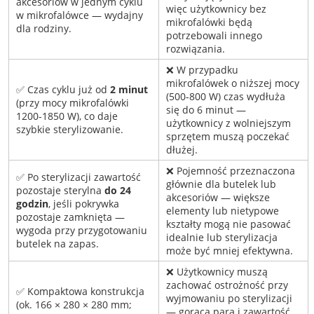
akcesoriów w jednym cyklu
więc użytkownicy bez
w mikrofalówce — wydajny
mikrofalówki będą
dla rodziny.
potrzebowali innego
rozwiązania.
❌ W przypadku
mikrofalówek o niższej mocy
✅ Czas cyklu już od
2 minut
(500-800 W) czas wydłuża
(przy mocy mikrofalówki
się do 6 minut —
1200-1850 W), co daje
użytkownicy z wolniejszym
szybkie sterylizowanie.
sprzętem muszą poczekać
dłużej.
❌ Pojemność przeznaczona
✅ Po sterylizacji zawartość
głównie dla butelek lub
pozostaje sterylna
do 24
akcesoriów — większe
godzin
, jeśli pokrywka
elementy lub nietypowe
pozostaje zamknięta —
kształty mogą nie pasować
wygoda przy przygotowaniu
idealnie lub sterylizacja
butelek na zapas.
może być mniej efektywna.
❌ Użytkownicy muszą
zachować ostrożność przy
✅ Kompaktowa konstrukcja
wyjmowaniu po sterylizacji
(ok. 166 × 280 × 280 mm;
— gorąca para i zawartość