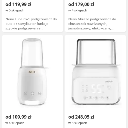
od 119,99 zł
od 179,00 zł
w 5 sklepach
w 4 sklepach
Neno Luna 6w1 podgrzewacz do
Neno Abrazo podgrzewacz do
butelek sterylizator funkcje
chusteczek nawilżanych,
szybkie podgrzewanie
jasnobrązowy, elektryczny,
kompatybilny z butelkami 150ml
automatyczny, z funkcją
300ml
utrzymania temperatury
od 109,99 zł
od 248,05 zł
w 4 sklepach
w 3 sklepach