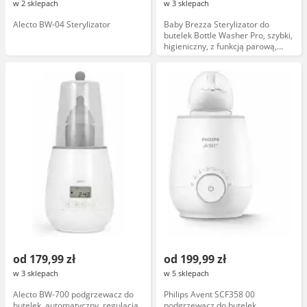
w 2 sklepach
w 3 sklepach
Alecto BW-04 Sterylizator
Baby Brezza Sterylizator do
butelek Bottle Washer Pro, szybki,
higieniczny, z funkcją parową,
kompatybilny z różnymi
rozmiarami, certyfikat CE
od 179,99 zł
od 199,99 zł
w 3 sklepach
w 5 sklepach
Alecto BW-700 podgrzewacz do
Philips Avent SCF358 00
butelek, automatyczny, regulacja
podgrzewacz do butelek