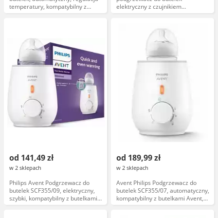
temperatury, kompatybilny z
elektryczny z czujnikiem
butelkami 150-330 ml
temperatury
od 141,49 zł
od 189,99 zł
w 2 sklepach
w 2 sklepach
Philips Avent Podgrzewacz do
Avent Philips Podgrzewacz do
butelek SCF355/09, elektryczny,
butelek SCF355/07, automatyczny,
szybki, kompatybilny z butelkami
kompatybilny z butelkami Avent,
Avent
szybkie podgrzewanie, regulacja
temperatury