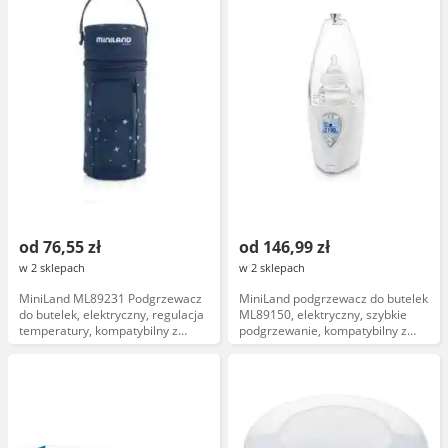
od 76,55 zł
od 146,99 zł
w 2 sklepach
w 2 sklepach
MiniLand ML89231 Podgrzewacz
MiniLand podgrzewacz do butelek
do butelek, elektryczny, regulacja
ML89150, elektryczny, szybkie
temperatury, kompatybilny z
podgrzewanie, kompatybilny z
butelkami o szerokości do 8 cm,
butelkami o pojemności 150ml,
automatyczne wyłączanie
automatyczne wyłączanie