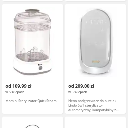
butelkami 150-330 ml
od 109,99 zł
od 209,00 zł
w 5 sklepach
w 5 sklepach
Momini Sterylizator QuickSteam
Neno podgrzewacz do butelek
Lindo 6w1 sterylizator
automatyczny, kompatybilny z
butelkami 150ml 250ml, funkcja
podgrzewania i sterylizacji