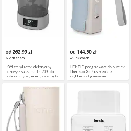
od 262,99 zł
od 144,50 zł
w 2 sklepach
w 2 sklepach
LOVI sterylizator elektryczny
LIONELO podgrzewacz do butelek
parowy z suszarką 12-209, do
Thermup Go Plus niebieski,
butelek, szybki, energooszczędny,
szybkie podgrzewanie,
bezpieczny, certyfikat CE
automatyczne wyłączanie,
kompatybilny z butelkami
standardowymi, model LOC-
THERMUP GO PLUS BLUE SKY