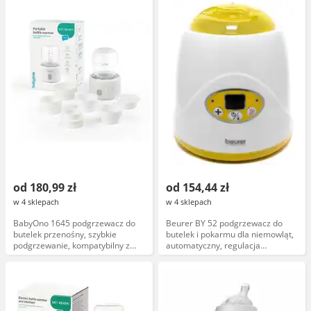
od 180,99 zł
od 154,44 zł
w 4 sklepach
w 4 sklepach
BabyOno 1645 podgrzewacz do
Beurer BY 52 podgrzewacz do
butelek przenośny, szybkie
butelek i pokarmu dla niemowląt,
podgrzewanie, kompatybilny z
automatyczny, regulacja
butelkami BabyOno, elektryczny,
temperatury, szybkie nagrzewanie
kompaktowy