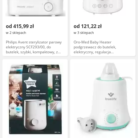
od 415,99 zł
od 121,22 zł
w 2 sklepach
w 3 sklepach
Philips Avent sterylizator parowy
Oro-Med Baby Heater
elektryczny SCF293/00, do
podgrzewacz do butelek,
butelek, szybki, kompaktowy, z
elektryczny, regulacja
funkcją automatycznego
temperatury, kompatybilny z
wyłączania
butelkami 150-330 ml