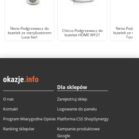
Neno Podgrzewacz do
Neno Podgrz
Chicco Podgrzewacz do
butelek ze sterylizatorem
butelek ze ste
butelek HOME MY21
Luna 6w1
Tocco 
Dla sklepów
O nas
Zarejestruj sklep
Kontakt
Logowanie do panelu
Program Wiarygodne Opinie
Platforma CSS ShopSynergy
Ranking sklepów
Kampanie produktowe
Google