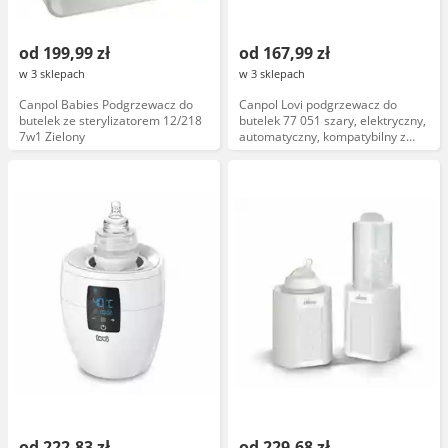
od 199,99 zł
od 167,99 zł
w 3 sklepach
w 3 sklepach
Canpol Babies Podgrzewacz do
Canpol Lovi podgrzewacz do
butelek ze sterylizatorem 12/218
butelek 77 051 szary, elektryczny,
7w1 Zielony
automatyczny, kompatybilny z
butelkami o pojemności do 330 ml
od 222,83 zł
od 229,68 zł