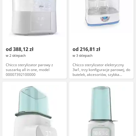
od 388,12 zł
od 216,81 zł
w 2 sklepach
w 3 sklepach
Chicco sterylizator parowy z
Chicco sterylizator elektryczny
suszarką all in one, model
3w1, trzy konfiguracje parowej, do
00007392100000
butelek, akcesoriów, szybka
sterylizacja