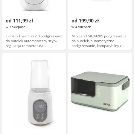
od 111,99 zł
od 199,90 zł
w 3 sklepach
w 4 sklepach
Lionelo Thermup 2.0 podgrzewacz
MiniLand ML89205 podgrzewacz
do butelek automatyczny szybki
do butelek, automatyczne
regulacja temperatura
podgrzewanie, kompatybilny z
kompatybilny z różnymi
butelkami 150-330 ml, szybki
rozmiarami
nagrzew, funkcja utrzymania
temperatury