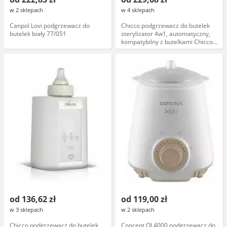
w 2 sklepach
w 4 sklepach
Canpol Lovi podgrzewacz do
Chicco podgrzewacz do butelek
butelek biały 77/051
sterylizator 4w1, automatyczny,
kompatybilny z butelkami Chicco,
szybkie podgrzewanie, funkcja
sterylizacji
od 136,62 zł
od 119,00 zł
w 3 sklepach
w 2 sklepach
Chicco podgrzewacz do butelek
Concept OL4000 podgrzewacz do