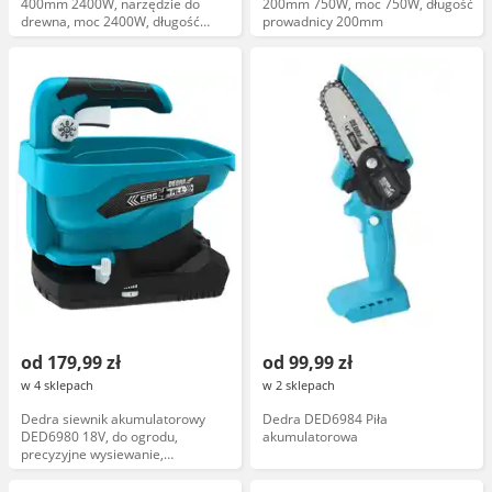
400mm 2400W, narzędzie do
200mm 750W, moc 750W, długość
drewna, moc 2400W, długość
prowadnicy 200mm
prowadnicy 400mm
od 179,99 zł
od 99,99 zł
w 4 sklepach
w 2 sklepach
Dedra siewnik akumulatorowy
Dedra DED6984 Piła
DED6980 18V, do ogrodu,
akumulatorowa
precyzyjne wysiewanie,
ergonomiczny uchwyt