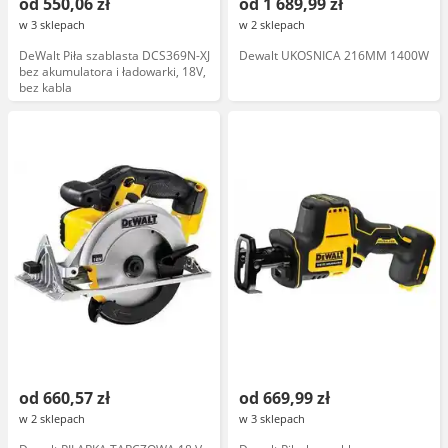
od 550,06 zł
od 1 689,99 zł
w 3 sklepach
w 2 sklepach
DeWalt Piła szablasta DCS369N-XJ
Dewalt UKOSNICA 216MM 1400W
bez akumulatora i ładowarki, 18V,
bez kabla
od 660,57 zł
od 669,99 zł
w 2 sklepach
w 3 sklepach