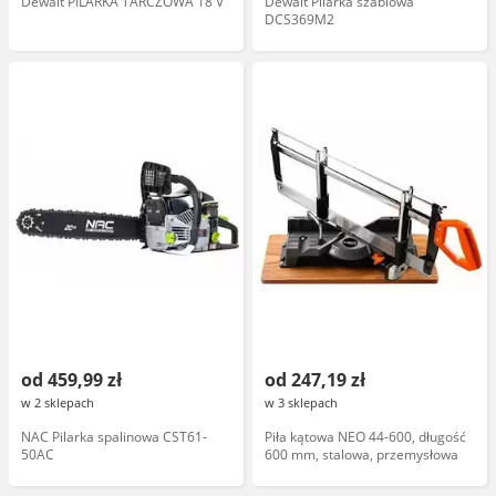
Dewalt PILARKA TARCZOWA 18 V
Dewalt Pilarka szablowa
DCS369M2
od 459,99 zł
od 247,19 zł
w 2 sklepach
w 3 sklepach
NAC Pilarka spalinowa CST61-
Piła kątowa NEO 44-600, długość
50AC
600 mm, stalowa, przemysłowa