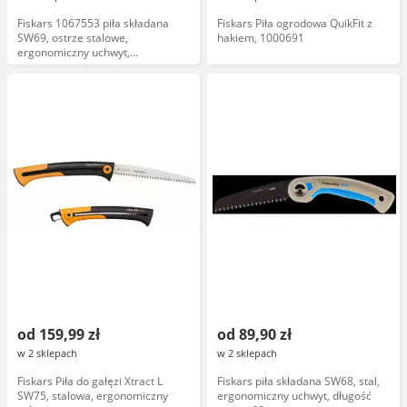
Fiskars 1067553 piła składana
Fiskars Piła ogrodowa QuikFit z
SW69, ostrze stalowe,
hakiem, 1000691
ergonomiczny uchwyt,
kompaktowa, lekka
od 159,99 zł
od 89,90 zł
w 2 sklepach
w 2 sklepach
Fiskars Piła do gałęzi Xtract L
Fiskars piła składana SW68, stal,
SW75, stalowa, ergonomiczny
ergonomiczny uchwyt, długość