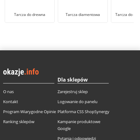
Tarcza do drewna
Tarcza diamentowa
Tarcza do cię
Dla sklepów
O nas
Zarejestruj sklep
Kontakt
Logowanie do panelu
Program Wiarygodne Opinie
Platforma CSS ShopSynergy
Ranking sklepów
Kampanie produktowe
Google
Pytania i odpowiedzi