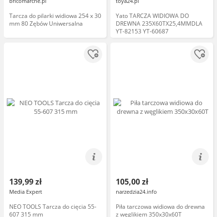
bricomarche.pl
toya24.pl
Tarcza do pilarki widiowa 254 x 30
Yato TARCZA WIDIOWA DO
mm 80 Zębów Uniwersalna
DREWNA 235X60TX25,4MMDLA
YT-82153 YT-60687
139,99 zł
105,00 zł
Media Expert
narzedzia24.info
NEO TOOLS Tarcza do cięcia 55-
Piła tarczowa widiowa do drewna
607 315 mm
z węglikiem 350x30x60T