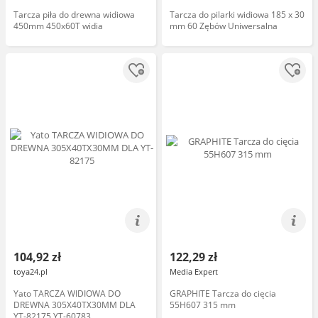
Tarcza piła do drewna widiowa
Tarcza do pilarki widiowa 185 x 30
450mm 450x60T widia
mm 60 Zębów Uniwersalna
104,92 zł
122,29 zł
toya24.pl
Media Expert
Yato TARCZA WIDIOWA DO
GRAPHITE Tarcza do cięcia
DREWNA 305X40TX30MM DLA
55H607 315 mm
YT-82175 YT-60783