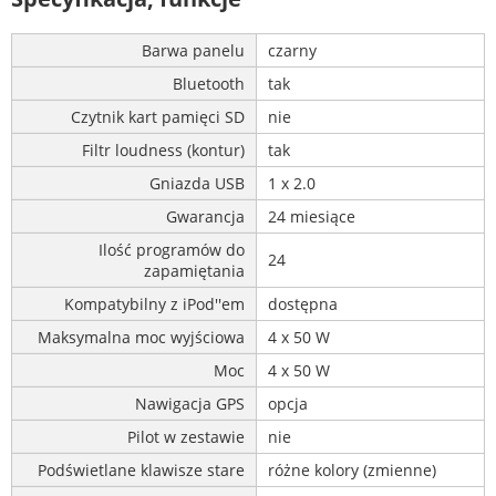
Barwa panelu
czarny
Bluetooth
tak
Czytnik kart pamięci SD
nie
Filtr loudness (kontur)
tak
Gniazda USB
1 x 2.0
Gwarancja
24 miesiące
Ilość programów do
24
zapamiętania
Kompatybilny z iPod''em
dostępna
Maksymalna moc wyjściowa
4 x 50 W
Moc
4 x 50 W
Nawigacja GPS
opcja
Pilot w zestawie
nie
Podświetlane klawisze stare
różne kolory (zmienne)