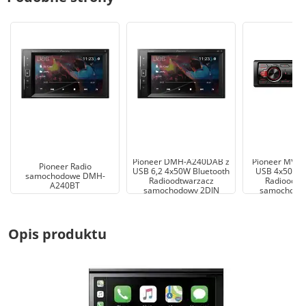
Pioneer DMH-A240DAB z
Pioneer MVH
Pioneer Radio
USB 6,2 4x50W Bluetooth
USB 4x50W B
samochodowe DMH-
Radioodtwarzacz
Radioodtw
A240BT
samochodowy 2DIN
samochodo
Opis produktu