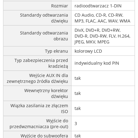
Rozmiar
radioodtwarzacz 1-DIN
Standardy odtwarzania
CD Audio, CD-R, CD-RW,
dźwięku
MP3, FLAC, AAC, WAV, WMA
DivX, DVD+R, DVD+RW,
Standardy odtwarzania
DVD-R, DVD-RW, FLV, H.264,
obrazu
JPEG, MKV, MPEG
Typ ekranu
kolorowy LCD
Typ zabezpieczenia przed
indywidualny kod PIN
kradzieżą
Wejście AUX IN dla
tak
zewnętrznego źródła dźwięku
Wewnętrzny korektor
tak
dźwięku
Wiązka zasilania ze złączem
tak
ISO
Wyjście do
3
przedwzmacniacza (pre-out)
Wyjście do subwoofera
tak