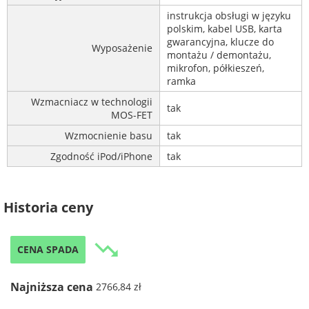
instrukcja obsługi w języku
polskim, kabel USB, karta
gwarancyjna, klucze do
Wyposażenie
montażu / demontażu,
mikrofon, półkieszeń,
ramka
Wzmacniacz w technologii
tak
MOS-FET
Wzmocnienie basu
tak
Zgodność iPod/iPhone
tak
Historia ceny
trending_down
CENA SPADA
Najniższa cena
2766,84 zł