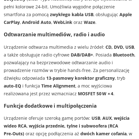
pełni kolorowe 24‑bit. Umożliwia wygodne połączenie
smartfona za pomocą
zwykłego kabla USB
, obsługując
Apple
CarPlay
,
Android Auto
,
WebLink
oraz
Waze
.
Odtwarzanie multimediów, radio i audio
Urządzenie odtwarza multimedia z wielu źródeł:
CD, DVD, USB
,
a także obsługuje radio cyfrowe
DAB/DAB+
. Posiada
Bluetooth
,
pozwalający na bezprzewodowe odtwarzanie audio i
prowadzenie rozmów w trybie hands‑free. Za personalizację
dźwięku odpowiada
13‑pasmowy korektor graficzny
, tryb
auto‑EQ
i funkcja
Time Alignment
, a moc wyjściowa
realizowana jest przez wzmacniacz
MOSFET 50 W × 4
.
Funkcje dodatkowe i multipołączenia
Urządzenie oferuje szeroką gamę portów:
USB
,
AUX
,
wejścia
wideo RCA
,
wyjścia przednie, tylne i subwoofera (RCA
Pre‑Outs)
oraz opcję podłączenia aż
dwóch kamer cofania
, w