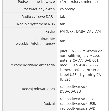
Podświetlane klawisze
różne kolory (zmienne)
Podświetlany ekran
kolorowy
Radio cyfrowe DAB+
tak
Radio z systemem RDS
tak
Radio
FM (UKF), DAB+, DAB, AM
Regulowanie
tak
wysokich/niskich tonów
pilot CD-R33, mikrofon do
autokalibracji CD-MC20,
antena CA-AN-DAB.001,
Rekomendowane akcesoria
moduł GPS AVIC-F260-2,
kamera cofania ND-BC8,
kabel USB - Lightning CA-
IU.52C
radioodtwarzacz
Rodzaj odtwarzacza
DVD/CD/USB
radioodtwarzacz CD,
Rodzaj
radioodtwarzacz USB,
radioodtwarzacz DVD