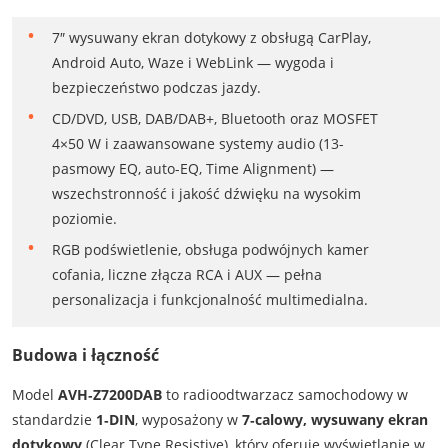
7″ wysuwany ekran dotykowy z obsługą CarPlay,
Android Auto, Waze i WebLink — wygoda i
bezpieczeństwo podczas jazdy.
CD/DVD, USB, DAB/DAB+, Bluetooth oraz MOSFET
4×50 W i zaawansowane systemy audio (13-
pasmowy EQ, auto-EQ, Time Alignment) —
wszechstronność i jakość dźwięku na wysokim
poziomie.
RGB podświetlenie, obsługa podwójnych kamer
cofania, liczne złącza RCA i AUX — pełna
personalizacja i funkcjonalność multimedialna.
Budowa i łączność
Model
AVH‑Z7200DAB
to radioodtwarzacz samochodowy w
standardzie
1‑DIN
, wyposażony w
7‑calowy, wysuwany ekran
dotykowy
(Clear Type Resistive), który oferuje wyświetlanie w