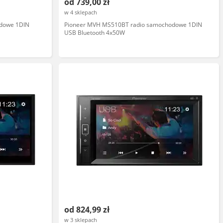
od 739,00 zł
w 4 sklepach
odowe 1DIN
Pioneer MVH MS510BT radio samochodowe 1DIN
USB Bluetooth 4x50W
od 824,99 zł
w 3 sklepach