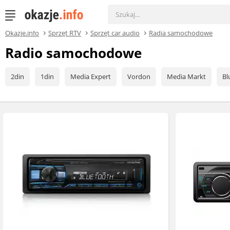
Okazje.info
Sprzęt RTV
Sprzęt car audio
Radia samochodowe
Radio samochodowe
2din
1din
Media Expert
Vordon
Media Markt
Bl