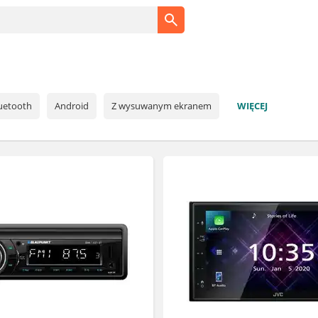
uetooth
Android
Z wysuwanym ekranem
WIĘCEJ