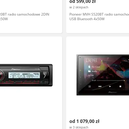
od 599,00 zł
w 2 sklepach
20BT radio samochodowe 2DIN
Pioneer MVH S520BT radio samoch
4x50W
USB Bluetooth 4x50W
od 1 079,00 zł
w 3 sklepach