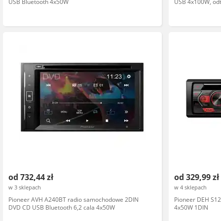
USB Bluetooth 4x50W
USB 4x100W, odt
kompatybilny z A
od 732,44 zł
od 329,99 zł
w 3 sklepach
w 4 sklepach
Pioneer AVH A240BT radio samochodowe 2DIN
Pioneer DEH S1
DVD CD USB Bluetooth 6,2 cala 4x50W
4x50W 1DIN