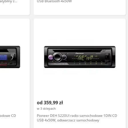
tybilny z
USB Bluetooth 4x50W
od 359,99 zł
w 3 sklepach
hodowe CD
Pioneer DEH S220UI radio samochodowe 1DIN CD
USB 4x50W, odtwarzacz samochodowy