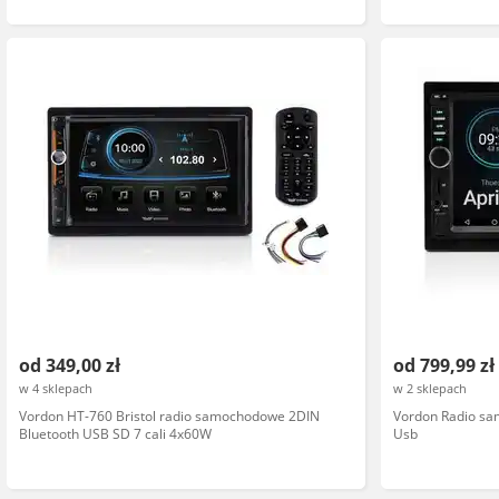
od 349,00 zł
od 799,99 zł
w 4 sklepach
w 2 sklepach
Vordon HT-760 Bristol radio samochodowe 2DIN
Vordon Radio sa
Bluetooth USB SD 7 cali 4x60W
Usb