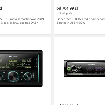
zł
od 704,99 zł
w 3 sklepach
250DAB radio samochodowe 2DIN,
Pioneer SPH-20DAB radio samocho
6,8 cali, 4x50W, obsługa DAB+
Bluetooth USB 4x50W