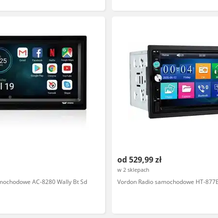
od 529,99 zł
w 2 sklepach
mochodowe AC-8280 Wally Bt Sd
Vordon Radio samochodowe HT-877