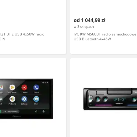
od 1 044,99 zł
w 3 sklepach
121 BT z USB 4x50W radio
JVC KW M560BT radio samochodowe 2
DIN
USB Bluetooth 4x45W