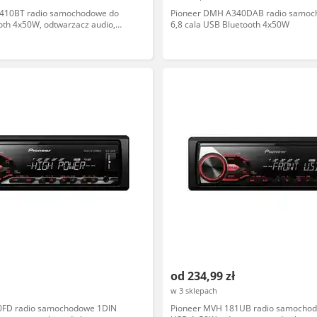
410BT radio samochodowe do
Pioneer DMH A340DAB radio samoc
oth 4x50W, odtwarzacz audio,
6,8 cala USB Bluetooth 4x50W
oć
od 234,99 zł
w 3 sklepach
0FD radio samochodowe 1DIN
Pioneer MVH 181UB radio samocho