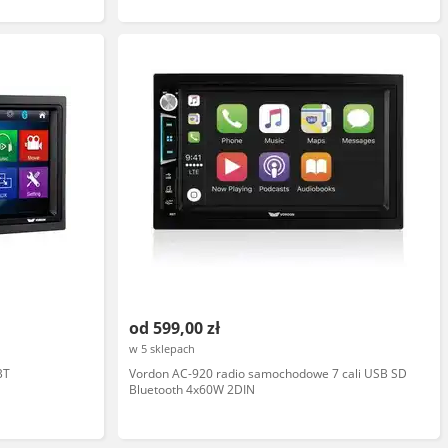
od 599,00 zł
w 5 sklepach
BT
Vordon AC-920 radio samochodowe 7 cali USB SD
Bluetooth 4x60W 2DIN