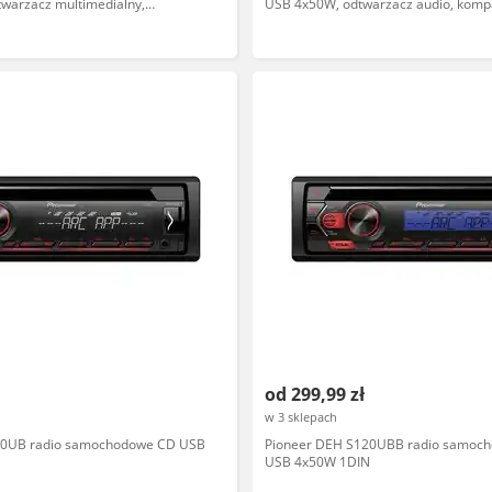
warzacz multimedialny,
USB 4x50W, odtwarzacz audio, kompa
ndroid i iPhone
MP3, Bluetooth, wyświetlacz LCD
od 299,99 zł
w 3 sklepach
20UB radio samochodowe CD USB
Pioneer DEH S120UBB radio samoc
USB 4x50W 1DIN