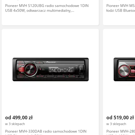
Pioneer MVH S120UBG radio samochodowe 1DIN
Pioneer MVH MS
USB 4x50W, odtwarzacz multimedialny,
łodzi USB Blueto
kompatybilny z Bluetooth, wyświetlacz LCD
odporne na wilg
od 499,00 zł
od 519,00 zł
w 3 sklepach
w 3 sklepach
Pioneer MVH-330DAB radio samochodowe 1DIN
Pioneer MVH-28