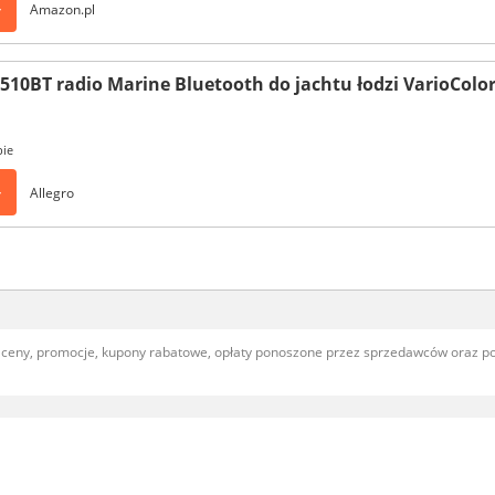
>
Amazon.pl
10BT radio Marine Bluetooth do jachtu łodzi VarioColo
pie
>
Allegro
, ceny, promocje, kupony rabatowe, opłaty ponoszone przez sprzedawców oraz 