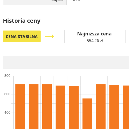
Historia ceny
Najniższa cena
trending_flat
CENA STABILNA
554,26 zł