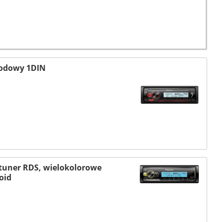
hodowy 1DIN
 tuner RDS, wielokolorowe
oid