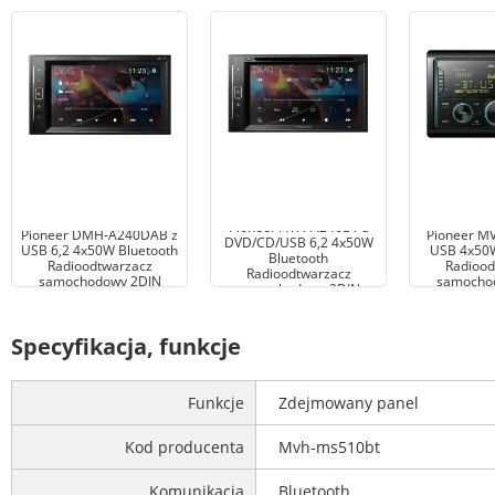
Pioneer AVH-A240BT z
Pioneer DMH-A240DAB z
Pioneer M
DVD/CD/USB 6,2 4x50W
USB 6,2 4x50W Bluetooth
USB 4x50W
Bluetooth
Radioodtwarzacz
Radiood
Radioodtwarzacz
samochodowy 2DIN
samocho
samochodowy 2DIN
Specyfikacja, funkcje
Funkcje
Zdejmowany panel
Kod producenta
Mvh-ms510bt
Komunikacja
Bluetooth