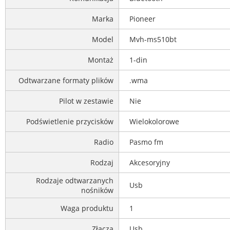
Marka
Pioneer
Model
Mvh-ms510bt
Montaż
1-din
Odtwarzane formaty plików
.wma
Pilot w zestawie
Nie
Podświetlenie przycisków
Wielokolorowe
Radio
Pasmo fm
Rodzaj
Akcesoryjny
Rodzaje odtwarzanych
Usb
nośników
Waga produktu
1
Złącza
Usb