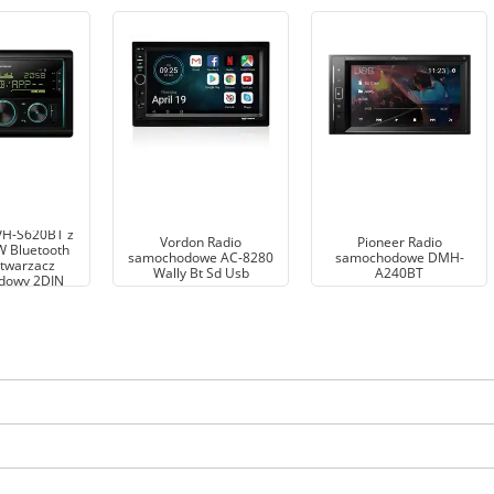
VH-S620BT z
Vordon Radio
Pioneer Radio
 Bluetooth
samochodowe AC-8280
samochodowe DMH-
twarzacz
Wally Bt Sd Usb
A240BT
dowy 2DIN