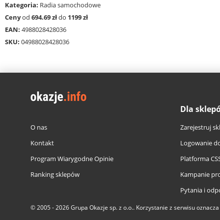
Kategoria:
Radia samochodowe
Ceny
od
694.69 zł
do
1199 zł
EAN:
4988028428036
SKU:
04988028428036
Dla sklep
O nas
Zarejestruj sk
Kontakt
Logowanie do
Program Wiarygodne Opinie
Platforma CS
Ranking sklepów
Kampanie pr
Pytania i odp
© 2005 - 2026
Grupa Okazje sp. z o.o.
. Korzystanie z serwisu oznacz