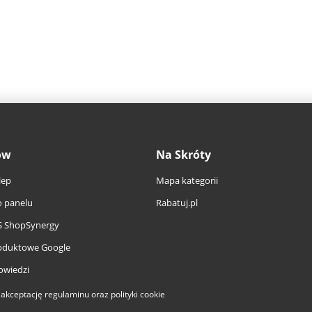
ów
Na Skróty
lep
Mapa kategorii
 panelu
Rabatuj.pl
S ShopSynergy
oduktowe Google
owiedzi
a akceptację
regulaminu
oraz
polityki cookie