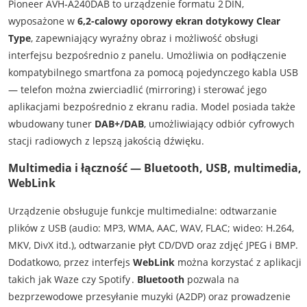
Pioneer AVH‑A240DAB to urządzenie formatu 2 DIN,
wyposażone w
6,2-calowy oporowy ekran dotykowy Clear
Type
, zapewniający wyraźny obraz i możliwość obsługi
interfejsu bezpośrednio z panelu. Umożliwia on podłączenie
kompatybilnego smartfona za pomocą pojedynczego kabla USB
— telefon można zwierciadlić (mirroring) i sterować jego
aplikacjami bezpośrednio z ekranu radia. Model posiada także
wbudowany tuner
DAB+/DAB
, umożliwiający odbiór cyfrowych
stacji radiowych z lepszą jakością dźwięku.
Multimedia i łączność — Bluetooth, USB, multimedia,
WebLink
Urządzenie obsługuje funkcje multimedialne: odtwarzanie
plików z USB (audio: MP3, WMA, AAC, WAV, FLAC; wideo: H.264,
MKV, DivX itd.), odtwarzanie płyt CD/DVD oraz zdjęć JPEG i BMP.
Dodatkowo, przez interfejs
WebLink
można korzystać z aplikacji
takich jak Waze czy Spotify .
Bluetooth
pozwala na
bezprzewodowe przesyłanie muzyki (A2DP) oraz prowadzenie