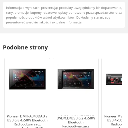
Informacja o wynikach: prezentując produkty uwzględniamy ich dopasowanie,
ceny, promocje, kupony rabatowe, opłaty ponoszone przez sprzedawców oraz
popularność produktów wśród użytkowników. Dokładamy starań, aby
prezentować wysokiej jakości i aktualne informacje.
Podobne strony
Pioneer AVH-A240BT z
Pioneer DMH-A340DAB z
Pioneer MVH-
DVD/CD/USB 6,2 4x50W
USB 6,8 4x50W Bluetooth
USB 4x50W B
Bluetooth
Radioodtwarzacz
Radioodtw
Radioodtwarzacz