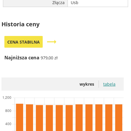
Złącza
Usb
Historia ceny
trending_flat
CENA STABILNA
Najniższa cena
979,00 zł
wykres
tabela