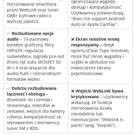
ograniczający wygodę
mirrorowanie smartfona
obsługi i kompatybilność.
przez WebLink oraz tuner
Użytkownicy potwierdzają:
DAB+ (cyfrowe radio o
“does not support Android
wyższej jakości).
Auto or Apple CarPlay”.
✅
Rozbudowane opcje
audio
– 13-pasmowy
❌
Ekran resistive mniej
korektor graficzny, filtry
responsywny
– dotyk
HPF/LPF, regulacja
oporny (Clear Type resistive),
subwoofera, sygnały pre-out
może być mniej wygodny i
(front, tył, sub), MOSFET 50
szybki w obsłudze niż
W × 4 oraz wsparcie dla
nowoczesne ekrany
audio FLAC i różnorodnych
pojemnościowe.
formatów wideo.
✅
Dobrze rozbudowana
❌
Wejście WebLink bywa
łączność i obsługa
–
krytykowane
– użytkownicy
Bluetooth do rozmów i
wskazują, że funkcja
streamingu, mikrofon w
mirrorowania działa
zestawie, wejście dla kamery
niestabilnie lub
cofania, kompatybilność ze
nieintuicyjnie: “Weblink is
sterowaniem z kierownicy,
pants” (ang. “kiepski”).
tuner FM z RDS.