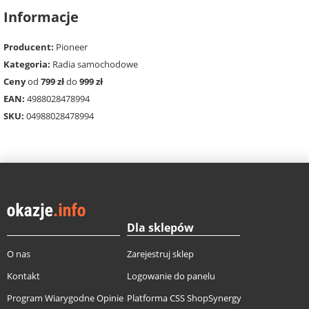
Informacje
Producent:
Pioneer
Kategoria:
Radia samochodowe
Ceny
od
799 zł
do
999 zł
EAN:
4988028478994
SKU:
04988028478994
Dla sklepów
O nas
Zarejestruj sklep
Kontakt
Logowanie do panelu
Program Wiarygodne Opinie
Platforma CSS ShopSynergy