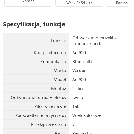
Vordon
Wally Bt Sd Usb
Radioodtw
samochodo
Specyfikacja, funkcje
Odtwarzanie muzyki z
Funkcje
iphone'a/ipoda
Kod producenta
Ac-920
Komunikacja
Bluetooth
Marka
Vordon
Model
Ac-920
Montaż
2-din
Odtwarzane formaty plików
.wma
Pilot w zestawie
Tak
Podświetlenie przycisków
Wielokolorowe
Przekątna ekranu
7
Radio
Pasmo fm