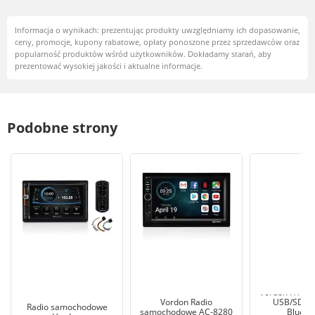
Informacja o wynikach: prezentując produkty uwzględniamy ich dopasowanie,
ceny, promocje, kupony rabatowe, opłaty ponoszone przez sprzedawców oraz
popularność produktów wśród użytkowników. Dokładamy starań, aby
prezentować wysokiej jakości i aktualne informacje.
Podobne strony
Vordon HT-760
Vordon Radio
USB/SD 7
Radio samochodowe
samochodowe AC-8280
Blueto