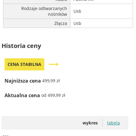
Rodzaje odtwarzanych
Usb
nośników
Złącza
Usb
Historia ceny
trending_flat
CENA STABILNA
Najniższa cena
499,99 zł
Aktualna cena
od 499,99 zł
wykres
tabela