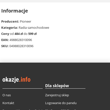
Informacje
Producent:
Pioneer
Kategoria:
Radia samochodowe
Ceny
od
484 zł
do
599 zł
EAN:
4988028310096
SKU:
04988028310096
Dla sklepów
O nas
Zarejestruj sklep
Kontakt
Logowanie do panelu