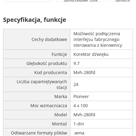
samochodowy 1DIN
samochodo
Specyfikacja, funkcje
Możliwość podłączenia
Cechy dodatkowe
interfejsu fabrycznego
sterowania z kierownicy
Funkcje
Korektor dźwięku
Głębokość produktu
9.7
Kod producenta
Mvh-280fd
Liczba zapamiętywanych
24
stacji
Marka
Pioneer
Moc wzmacniacza
4 x 100
Model
Mvh-280fd
Montaż
1-din
Odtwarzane formaty plików
.wma