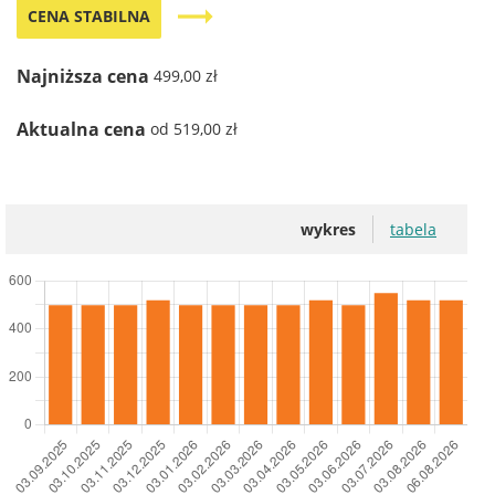
trending_flat
CENA STABILNA
Najniższa cena
499,00 zł
Aktualna cena
od 519,00 zł
wykres
tabela