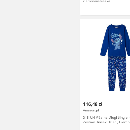
ciemnoniebieska
116,48 zł
Amazon.pl
STITCH Piżama Długi Single J
Zestaw Unisex Dzieci, Ciemno
8 lat