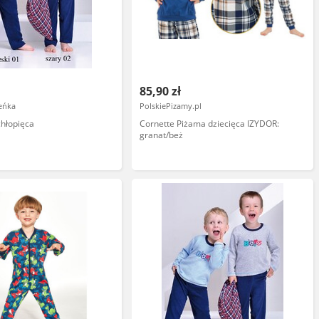
85,90 zł
eńka
PolskiePizamy.pl
hłopięca
Cornette Piżama dziecięca IZYDOR:
granat/beż