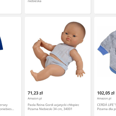
niebieska
71,23 zł
102,05 zł
Amazon.pl
Amazon.pl
ersey
Paola Reina Gordi azjatycki chłopiec
CERDÁ LIFE'
niebieski,
Piżama Niebieski 34 cm, 34001
Piżama dla p
do zakładani