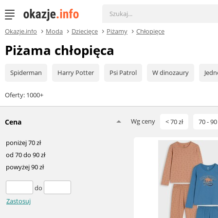
Okazje.info
Moda
Dziecięce
Piżamy
Chłopięce
Piżama chłopięca
Spiderman
Harry Potter
Psi Patrol
W dinozaury
Jedn
Oferty: 1000+
Wg ceny
Cena
< 70 zł
70 - 90 
poniżej 70 zł
od 70 do 90 zł
powyżej 90 zł
do
Zastosuj