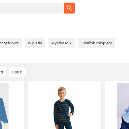
oczęściowe
W pieski
Myszka Miki
Szlafrok chłopięcy
zł
> 90 zł