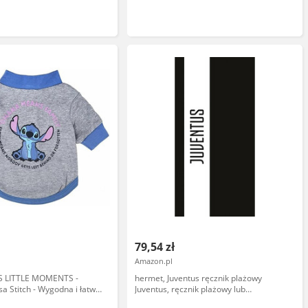
79,54 zł
Amazon.pl
'S LITTLE MOMENTS -
hermet, Juventus ręcznik plażowy
sa Stitch - Wygodna i łatwa
Juventus, ręcznik plażowy lub
a piżama - Oficjalna
basenowy, 100% bawełna, 70 x 140 cm,