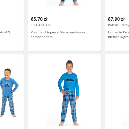
65,70 zł
87,90 zł
ELEGANTO.pl
PolskiePizamy
MARIAN:
Piżama chłopięca Mario niebieska z
Cornette Pi
samochodem
niebieski/gr