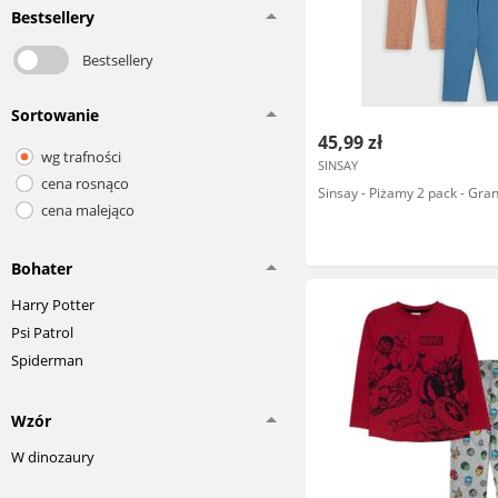
Bestsellery
Bestsellery
Sortowanie
45,99 zł
wg trafności
SINSAY
cena rosnąco
Sinsay - Piżamy 2 pack - Gra
cena malejąco
Bohater
Harry Potter
Psi Patrol
Spiderman
Wzór
W dinozaury