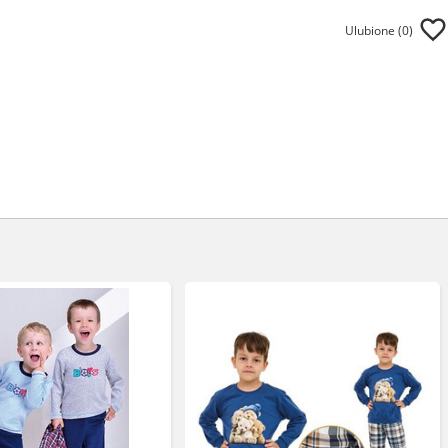
Ulubione (
0
)