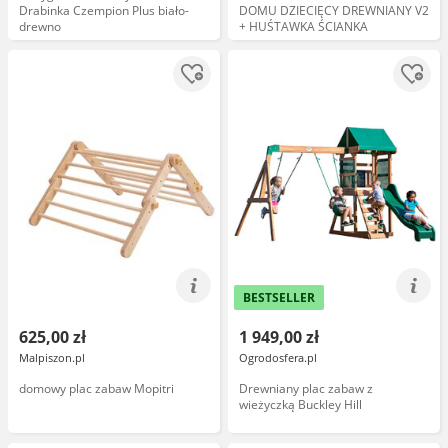
Drabinka Czempion Plus biało-
DOMU DZIECIĘCY DREWNIANY V2
drewno
+ HUŚTAWKA ŚCIANKA
BESTSELLER
625,00 zł
1 949,00 zł
Malpiszon.pl
Ogrodosfera.pl
domowy plac zabaw Mopitri
Drewniany plac zabaw z
wieżyczką Buckley Hill