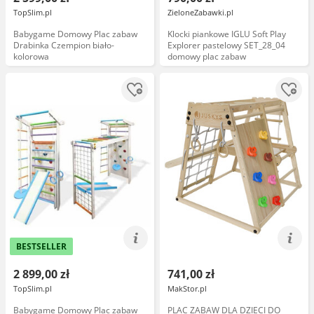
TopSlim.pl
ZieloneZabawki.pl
Babygame Domowy Plac zabaw
Klocki piankowe IGLU Soft Play
Drabinka Czempion biało-
Explorer pastelowy SET_28_04
kolorowa
domowy plac zabaw
BESTSELLER
2 899,00 zł
741,00 zł
TopSlim.pl
MakStor.pl
Babygame Domowy Plac zabaw
PLAC ZABAW DLA DZIECI DO