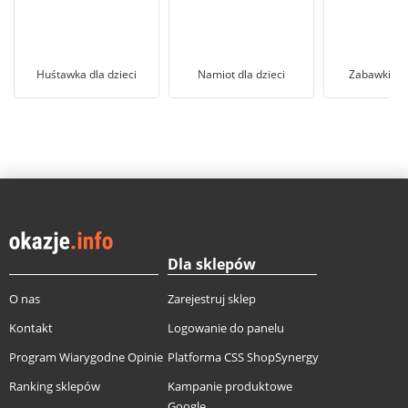
Huśtawka dla dzieci
Namiot dla dzieci
Zabawki o
Dla sklepów
O nas
Zarejestruj sklep
Kontakt
Logowanie do panelu
Program Wiarygodne Opinie
Platforma CSS ShopSynergy
Ranking sklepów
Kampanie produktowe
Google