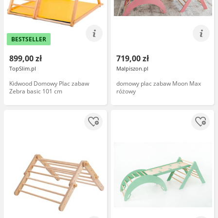
BESTSELLER
899,00 zł
719,00 zł
TopSlim.pl
Malpiszon.pl
Kidwood Domowy Plac zabaw
domowy plac zabaw Moon Max
Zebra basic 101 cm
różowy