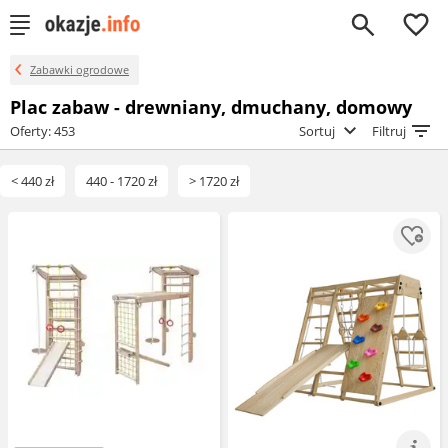
0
Zabawki ogrodowe
Plac zabaw - drewniany, dmuchany, domowy
Oferty: 453
Sortuj
Filtruj
< 440 zł
440 - 1720 zł
> 1720 zł