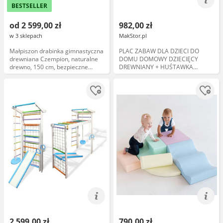
BESTSELLER
od 2 599,00 zł
982,00 zł
w 3 sklepach
MakStor.pl
Małpiszon drabinka gimnastyczna
PLAC ZABAW DLA DZIECI DO
drewniana Czempion, naturalne
DOMU DOMOWY DZIECIĘCY
drewno, 150 cm, bezpieczne
DREWNIANY + HUŚTAWKA
wykończenie, certyfikat
ŚCIANKA
bezpieczeństwa
2 599,00 zł
790,00 zł