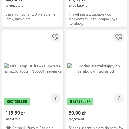
tyletegotu.pl
akpolbaby.pl
Basen dmuchany, 3 pierścienie,
Travel Zestaw zabawek do
Intex, 86x25 cm
piaskownicy 7szt CompacToys
koralowy
BESTSELLER
BESTSELLER
119,99 zł
59,00 zł
TopSlim.pl
magero.pl
Nils Camp Huśtawka Bocianie
Środek uszczelniający do zamków