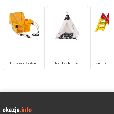
Huśtawka dla dzieci
Namiot dla dzieci
Zjeżdżalnia d