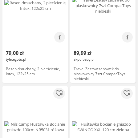
79,00 zł
89,99 zł
tyletegotu.pl
akpolbaby.pl
Basen dmuchany, 2 pierścienie,
Travel Zestaw zabawek do
Intex, 122x25 cm
piaskownicy 7szt CompacToys
niebieski