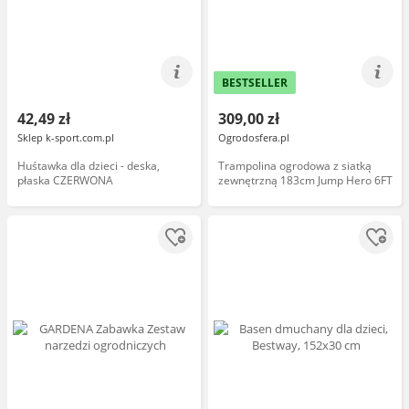
BESTSELLER
42,49 zł
309,00 zł
Sklep k-sport.com.pl
Ogrodosfera.pl
Huśtawka dla dzieci - deska,
Trampolina ogrodowa z siatką
płaska CZERWONA
zewnętrzną 183cm Jump Hero 6FT