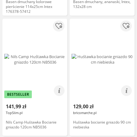
Basen dmuchany kolorowe
Basen dmuchany, ananaski, Intex,
pierścienie 114x25cm Intex
132x28 cm
176378-57412
BESTSELLER
141,99 zł
129,00 zł
TopSlim.pl
bricomarche.pl
Nils Camp Huśtawka Bocianie
Huśtawka bocianie gniazdo 90 cm
gniazdo 120cm NB5036
niebieska