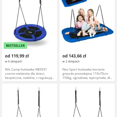
BESTSELLER
od 119,99 zł
od 143,66 zł
w 6 sklepach
w 2 sklepach
Nils Camp huśtawka NB5031
Neo Sport huśtawka bocianie
czarno-niebieska dla dzieci,
gniazdo prostokątna 110x70cm
bezpieczna, stabilna, z regulacją
150kg, ogrodowa, wytrzymała, dla
wysokości
dzieci i dorosłych