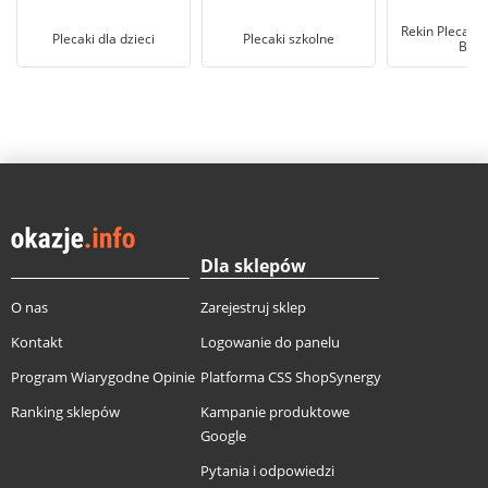
Rekin Plecak D
Plecaki dla dzieci
Plecaki szkolne
Bab
Dla sklepów
O nas
Zarejestruj sklep
Kontakt
Logowanie do panelu
Program Wiarygodne Opinie
Platforma CSS ShopSynergy
Ranking sklepów
Kampanie produktowe
Google
Pytania i odpowiedzi