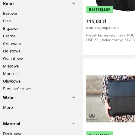
Hedgren
Kolor
Herschel
BESTSELLER
Beżowe
Kipling
Białe
115,00 zł
Mazzini
martechgroup.com.pl
Brązowe
National Geographic
Plecak biznesowy męski PO
Czarne
New Balance
USB 50L, kolor czarny, 51x3
Czerwone
Matein Plecak Szkolny 1008
Nike
Fioletowe
Puma
Granatowe
Reebok
Miętowe
Samsonite
Morskie
Sinsay
Oliwkowe
Tommy Hilfiger
Pomarańczowe
Travelite
Różowe
Wzór
Umbro
Zielone
Moro
Vans
Żółte
Materiał
Denimowe