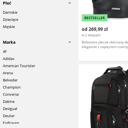
Płeć
Damskie
BESTSELLER
Dziecięce
Męskie
od 269,99 zł
w 2 sklepach
Marka
Beltimore plecak skórzany d
elegancki z zapięciem czarn
4F
Adidas
American Tourister
Arena
Belveder
Champion
Converse
Dakine
Desigual
Deuter
Fjallraven