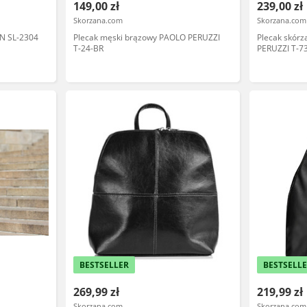
149,00 zł
239,00 zł
Skorzana.com
Skorzana.com
TN SL-2304
Plecak męski brązowy PAOLO PERUZZI
Plecak skór
T-24-BR
PERUZZI T-73
BESTSELLER
BESTSELL
269,99 zł
219,99 zł
Skorzana.com
Skorzana.com