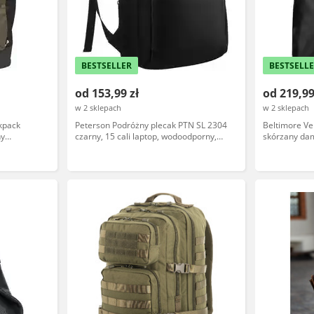
BESTSELLER
BESTSELL
od 153,99 zł
od 219,99
w 2 sklepach
w 2 sklepach
kpack
Peterson Podróżny plecak PTN SL 2304
Beltimore Ve
ny
czarny, 15 cali laptop, wodoodporny,
skórzany da
lekki, nylon, regulowane paski