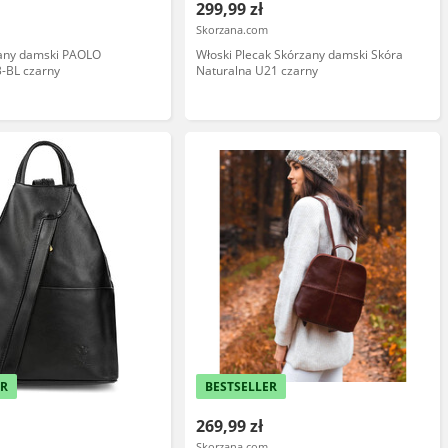
299,99 zł
Skorzana.com
zany damski PAOLO
Włoski Plecak Skórzany damski Skóra
-BL czarny
Naturalna U21 czarny
ER
BESTSELLER
269,99 zł
Skorzana.com