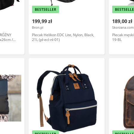
BESTSELLER
BESTSELL
199,99 zł
189,00 zł
Bron.pl
Skorzana.com
DRÓŻNY
Plecak Helikon EDC Lite, Nylon, Black,
Plecak męsk
8x26cm /
21L (pl-ecl-nl-01)
19-BL
02BLK