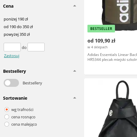
Cena
poniżej 190 zł
od 190 do 350 zł
BESTSELLER
powyżej 350 zł
od 109,90 zł
do
w 4 sklepach
Adidas Essentials Linear Bac
Zastosuj
HR5344 plecak miejski szkol
młodzieżowy zielony
Bestsellery
Bestsellery
Sortowanie
wg trafności
cena rosnąco
cena malejąco