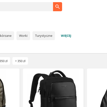
kórzane
Worki
Turystyczne
WIĘCEJ
350 zł
> 350 zł