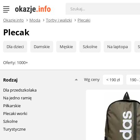
Okazje.info
Moda
Torby i walizki
Plecaki
Plecak
Dla dzieci
Damskie
Męskie
Szkolne
Na laptopa
S
Oferty: 1000+
Wg ceny
Rodzaj
< 190 zł
190 - 
Dla przedszkolaka
Na jedno ramię
Piłkarskie
Plecaki worki
Szkolne
Turystyczne