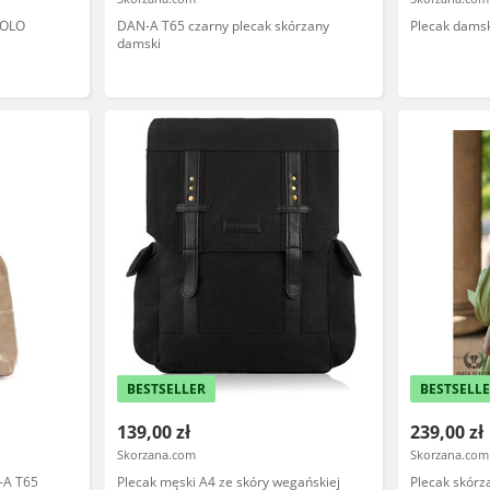
AOLO
DAN-A T65 czarny plecak skórzany
Plecak damsk
damski
BESTSELLER
BESTSELL
139,00 zł
239,00 zł
Skorzana.com
Skorzana.com
-A T65
Plecak męski A4 ze skóry wegańskiej
Plecak skór