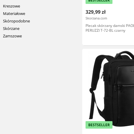
BESTSELLER
Kreszowe
329,99 zł
Materiałowe
Skorzana.com
Skóropodobne
Plecak skórzany damski PAO
Skórzane
PERUZZI T-72-BL czarny
Zamszowe
BESTSELLER