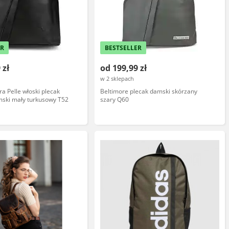
ER
BESTSELLER
 zł
od 199,99 zł
w 2 sklepach
ra Pelle włoski plecak
Beltimore plecak damski skórzany
mski mały turkusowy T52
szary Q60