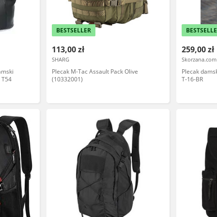
BESTSELLER
BESTSELL
113,00 zł
259,00 zł
SHARG
Skorzana.com
amski
Plecak M-Tac Assault Pack Olive
Plecak dams
y T54
(10332001)
T-16-BR