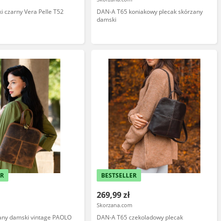
i czarny Vera Pelle T52
DAN-A T65 koniakowy plecak skórzany
damski
ER
BESTSELLER
269,99 zł
Skorzana.com
zany damski vintage PAOLO
DAN-A T65 czekoladowy plecak