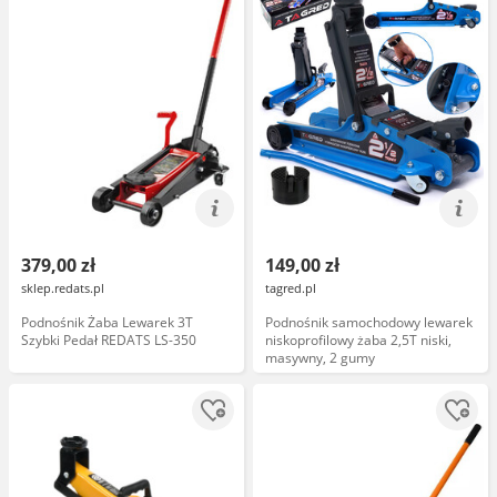
379,00 zł
149,00 zł
sklep.redats.pl
tagred.pl
Podnośnik Żaba Lewarek 3T
Podnośnik samochodowy lewarek
Szybki Pedał REDATS LS-350
niskoprofilowy żaba 2,5T niski,
masywny, 2 gumy