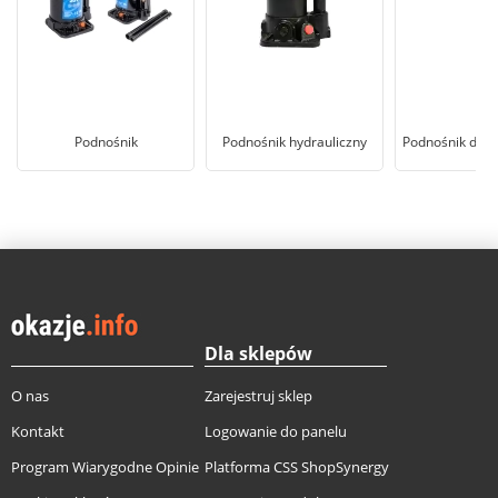
Podnośnik
Podnośnik hydrauliczny
Podnośnik dw
Dla sklepów
O nas
Zarejestruj sklep
Kontakt
Logowanie do panelu
Program Wiarygodne Opinie
Platforma CSS ShopSynergy