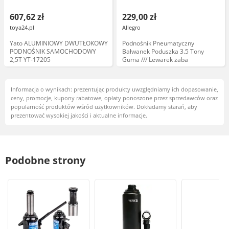
607,62 zł
229,00 zł
toya24.pl
Allegro
Yato ALUMINIOWY DWUTŁOKOWY
Podnośnik Pneumatyczny
PODNOŚNIK SAMOCHODOWY
Bałwanek Poduszka 3.5 Tony
2,5T YT-17205
Guma /// Lewarek żaba
Informacja o wynikach: prezentując produkty uwzględniamy ich dopasowanie,
ceny, promocje, kupony rabatowe, opłaty ponoszone przez sprzedawców oraz
popularność produktów wśród użytkowników. Dokładamy starań, aby
prezentować wysokiej jakości i aktualne informacje.
Podobne strony