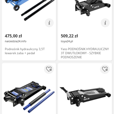
475,00 zł
509,22 zł
narzedzia24.info
toya24.pl
Podnośnik hydrauliczny 3,5T
Yato PODNOŚNIK HYDRAULICZNY
lewarek żaba + pedał
3T DWUTŁOKOWY - SZYBKIE
PODNOSZENIE