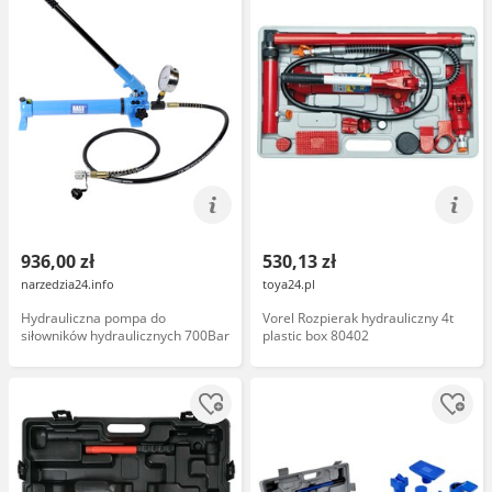
936,00 zł
530,13 zł
narzedzia24.info
toya24.pl
Hydrauliczna pompa do
Vorel Rozpierak hydrauliczny 4t
siłowników hydraulicznych 700Bar
plastic box 80402