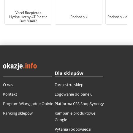
Vorel Rozpierak
Hydrauliczny 4T Plastic
Podnośnik
Podnośnik dw
Box 80402
Dla sklepów
O nas
Zarejestruj sklep
Kontakt
Logowanie do panelu
Program Wiarygodne Opinie
Platforma CSS ShopSynergy
Ranking sklepów
Kampanie produktowe
Google
Pytania i odpowiedzi