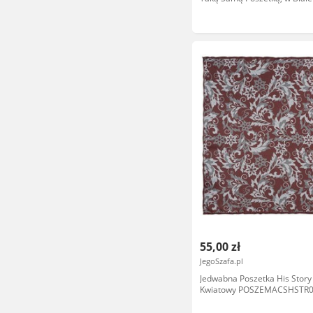
Marinistyczna MUALTS0469
55,00 zł
JegoSzafa.pl
Jedwabna Poszetka His Story
Kwiatowy POSZEMACSHSTR