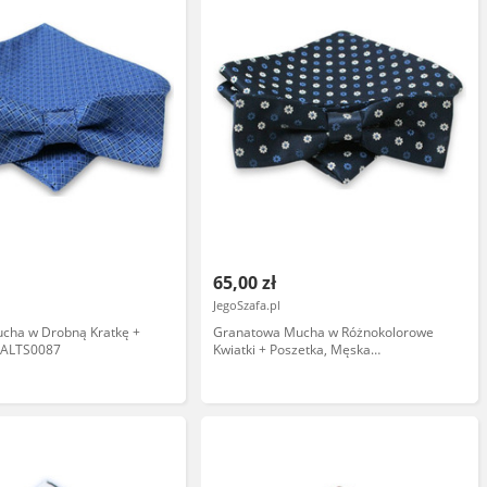
65,00 zł
JegoSzafa.pl
ucha w Drobną Kratkę +
Granatowa Mucha w Różnokolorowe
UALTS0087
Kwiatki + Poszetka, Męska
MUALTS0083