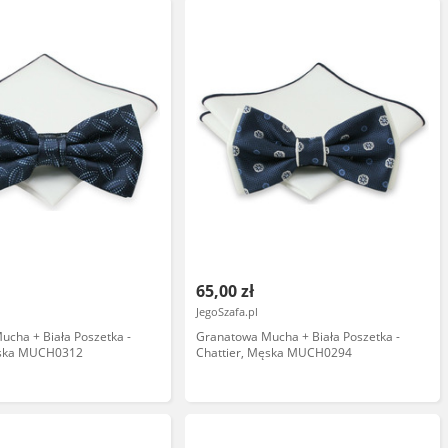
65,00 zł
JegoSzafa.pl
cha + Biała Poszetka -
Granatowa Mucha + Biała Poszetka -
ęska MUCH0312
Chattier, Męska MUCH0294