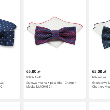
65,00 zł
65,00 zł
JegoSzafa.pl
JegoSzafa.pl
ową
Stylowa mucha + poszetka - Chattier,
Granatowa Mu
92
Męska MUCH0321
Chattier, M