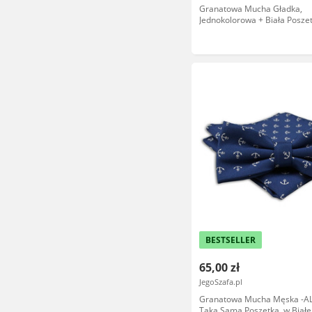
Granatowa Mucha Gładka,
Jednokolorowa + Biała Poszet
Chattier, Męska MUCH0126
BESTSELLER
65,00 zł
JegoSzafa.pl
Granatowa Mucha Męska -AL
Taką Samą Poszetką, w Białe