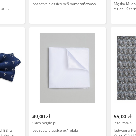
poszetka classico pc6 pomarańczowa
Męska Mucha
ka -
Alties - Cza
Kwiaty MUA
49,00 zł
55,00 zł
Sklep borgio.pl
JegoSzafa.pl
TIES- z
poszetka classico pc1 biała
Jedwabna Pos
 Kotwice,
Wzór POSZ