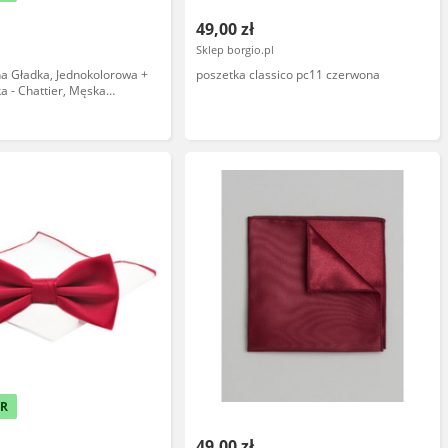
49,00 zł
Sklep borgio.pl
a Gładka, Jednokolorowa +
poszetka classico pc11 czerwona
ka - Chattier, Męska
ER
49,00 zł