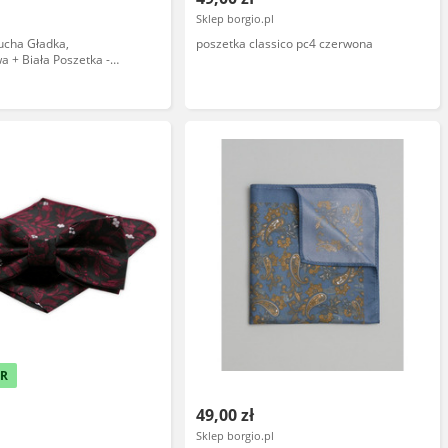
Sklep borgio.pl
cha Gładka,
poszetka classico pc4 czerwona
a + Biała Poszetka -
ęska MUCH0182
ER
49,00 zł
Sklep borgio.pl