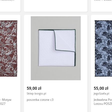
59,00 zł
55,00 zł
Sklep borgio.pl
JegoSzafa.pl
 - Motyw
poszetka cotone c3
Jedwabna Pos
0027
Lotosu POS