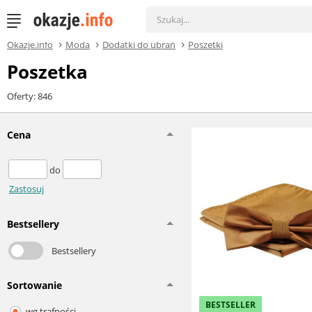
Okazje.info
Moda
Dodatki do ubrań
Poszetki
Poszetka
Oferty: 846
Cena
do
Zastosuj
Bestsellery
Bestsellery
Sortowanie
BESTSELLER
wg trafności