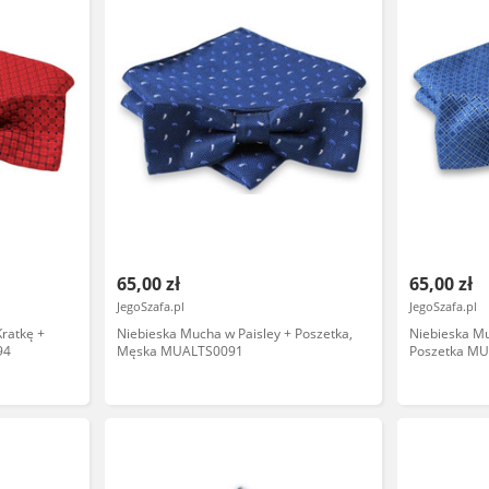
65,00 zł
65,00 zł
JegoSzafa.pl
JegoSzafa.pl
ratkę +
Niebieska Mucha w Paisley + Poszetka,
Niebieska M
94
Męska MUALTS0091
Poszetka M