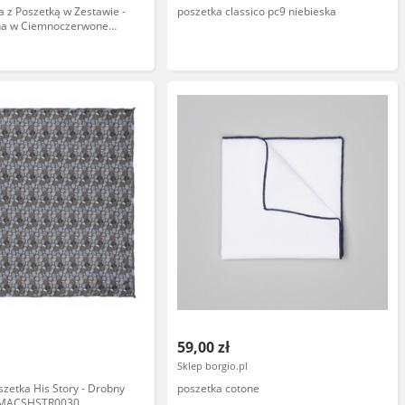
 z Poszetką w Zestawie -
poszetka classico pc9 niebieska
rna w Ciemnoczerwone
LTS1160
59,00 zł
Sklep borgio.pl
zetka His Story - Drobny
poszetka cotone
EMACSHSTR0030