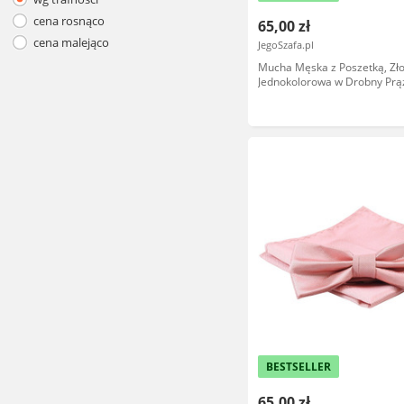
cena rosnąco
65,00 zł
cena malejąco
JegoSzafa.pl
Mucha Męska z Poszetką, Zło
Jednokolorowa w Drobny Prąż
ALTIES MUALTS0823
BESTSELLER
65,00 zł