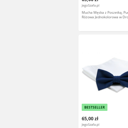
JegoSzafa.pl
Mucha Męska z Poszetką, Pu
Różowa Jednokolorowa w Dr
Prążek -ALTIES MUALTS0831
BESTSELLER
65,00 zł
JegoSzafa.pl