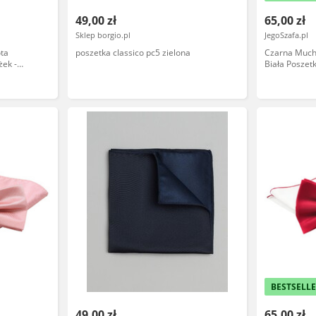
49,00 zł
65,00 zł
Sklep borgio.pl
JegoSzafa.pl
ta
poszetka classico pc5 zielona
Czarna Much
ek -
Biała Poszet
MUCH0110
BESTSELL
49,00 zł
65,00 zł