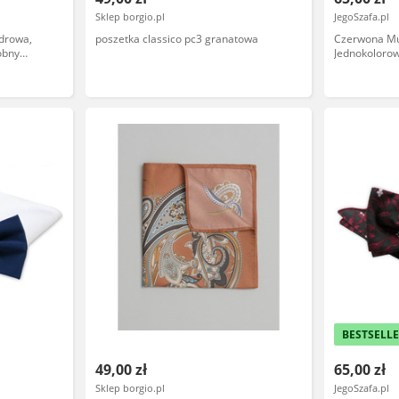
Sklep borgio.pl
JegoSzafa.pl
drowa,
poszetka classico pc3 granatowa
Czerwona Mu
obny
Jednokolorow
Chattier, M
BESTSELL
49,00 zł
65,00 zł
Sklep borgio.pl
JegoSzafa.pl