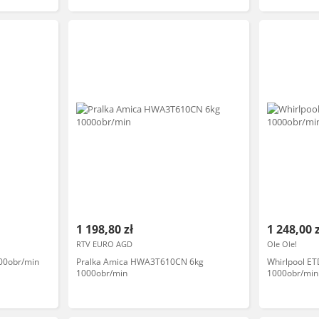
1 198,80 zł
1 248,00 
RTV EURO AGD
Ole Ole!
00obr/min
Pralka Amica HWA3T610CN 6kg
Whirlpool E
1000obr/min
1000obr/min