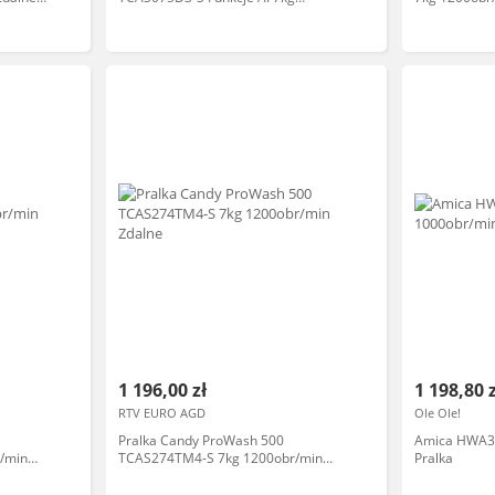
1000obr/min Zdalne sterowanie
Pralka
1 196,00 zł
1 198,80 
RTV EURO AGD
Ole Ole!
Pralka Candy ProWash 500
Amica HWA3
/min
TCAS274TM4-S 7kg 1200obr/min
Pralka
Zdalne sterowanie