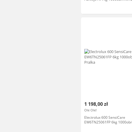
sterowanie Pralka
1 198,00 zł
Ole Ole!
Electrolux 600 SensiCare
EW6TN25061FP 6kg 1000obr
Pralka