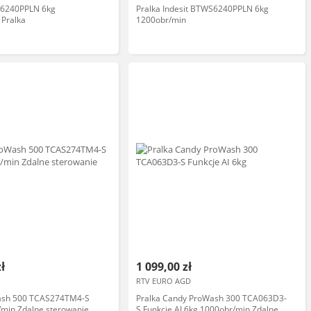
S6240PPLN 6kg
Pralka Indesit BTWS6240PPLN 6kg
 Pralka
1200obr/min
zł
1 099,00 zł
RTV EURO AGD
ash 500 TCAS274TM4-S
Pralka Candy ProWash 300 TCA063D3-
/min Zdalne sterowanie
S Funkcje AI 6kg 1000obr/min Zdalne