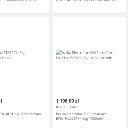
sterowanie
zł
1 198,00 zł
RTV EURO AGD
T610CN 6kg 1000obr/min
Pralka Electrolux 600 SensiCare
EW6TN25061FP 6kg 1000obr/min