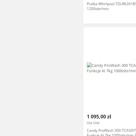
Pralka Whirlpool TDLR6261B
1200obr/min
1 095,00 zł
Ole Ole!
Candy ProWash 300 TCAS07
Funkcje AI 7kg 1000obr/min 