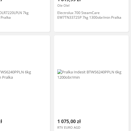
Ole Ole!
TDLR7220LPLN 7kg
Electrolux 700 SteamCare
 Pralka
EW7TN3372SP 7kg 1300obr/min Pralka
zł
1 075,00 zł
RTV EURO AGD