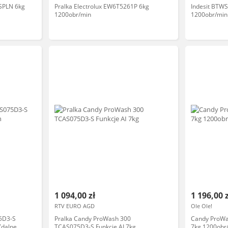
SPLN 6kg
Pralka Electrolux EW6T5261P 6kg
Indesit BTW
1200obr/min
1200obr/min
1 094,00 zł
1 196,00 
RTV EURO AGD
Ole Ole!
5D3-S
Pralka Candy ProWash 300
Candy ProW
Zdalne
TCAS075D3-S Funkcje AI 7kg
7kg 1200obr