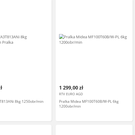
zł
1 299,00 zł
RTV EURO AGD
813ANi 8kg 1250obr/min
Pralka Midea MF100T60B/W-PL 6kg
1200obr/min