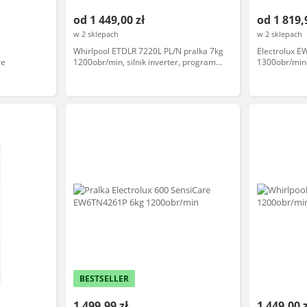
od 1 449,00 zł
od 1 819,
w 2 sklepach
w 2 sklepach
Whirlpool ETDLR 7220L PL/N pralka 7kg
Electrolux 
re
1200obr/min, silnik inverter, programy
1300obr/min
bawełna, syntetyki, delikatne, funkcja
góry
opóźnionego startu
BESTSELLER
1 499,99 zł
1 449,00 