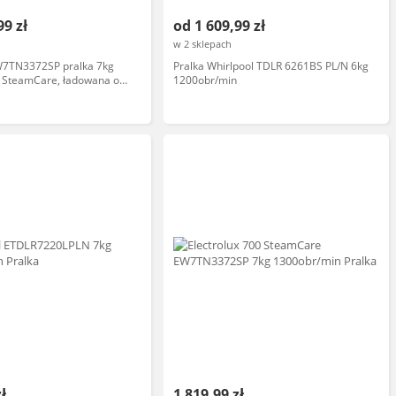
99 zł
od 1 609,99 zł
w 2 sklepach
EW7TN3372SP pralka 7kg
Pralka Whirlpool TDLR 6261BS PL/N 6kg
 SteamCare, ładowana od
1200obr/min
zł
1 819,99 zł