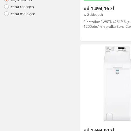
cena rosnąco
od 1 494,16 zł
cena malejąco
w 2 sklepach
Electrolux EW6TN4261P 6kg
1200obr/min pralka SensiCa
od 1 694,00 zł