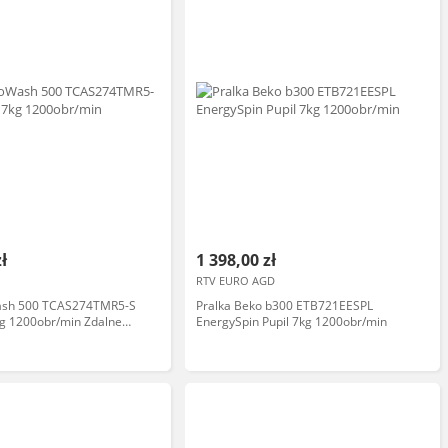
zł
1 398,00 zł
RTV EURO AGD
ash 500 TCAS274TMR5-S
Pralka Beko b300 ETB721EESPL
kg 1200obr/min Zdalne
EnergySpin Pupil 7kg 1200obr/min
ralka