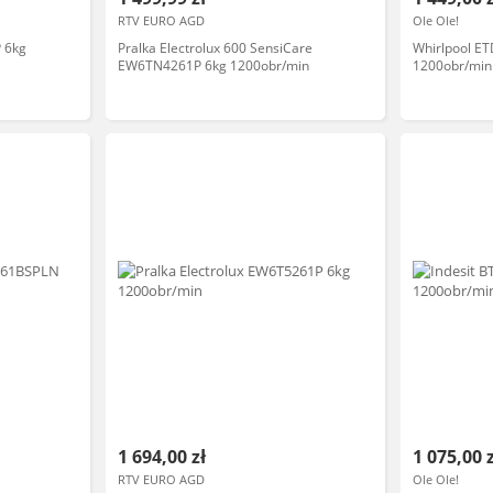
RTV EURO AGD
Ole Ole!
 6kg
Pralka Electrolux 600 SensiCare
Whirlpool E
EW6TN4261P 6kg 1200obr/min
1200obr/min
1 694,00 zł
1 075,00 
RTV EURO AGD
Ole Ole!