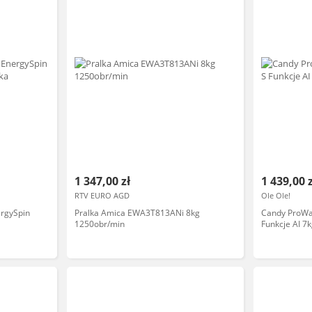
1 347,00 zł
1 439,00 
RTV EURO AGD
Ole Ole!
rgySpin
Pralka Amica EWA3T813ANi 8kg
Candy ProW
a
1250obr/min
Funkcje AI 7
sterowanie P