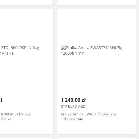
zł
1 246,00 zł
RTV EURO AGD
TDLR6040SPLN 6kg
Pralka Amica EWA3T712ANi 7kg
 Pralka
1200obr/min