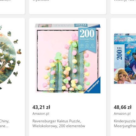
ch, rozmiar
drewniane puz
dorosłych, ro
43,21 zł
48,66 zł
Amazon.pl
Amazon.pl
Chiny,
Ravensburger Kaktus Puzzle,
Kinderpuzzle 
ane
Wielokolorowy, 200 elementów
Meerjungfra
dorosłych,