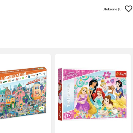
Ulubione (
0
)