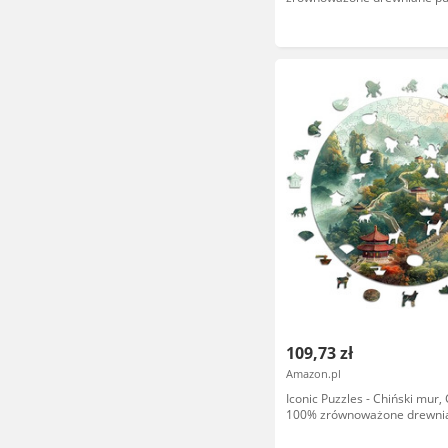
prezenty dla dzieci i dorosły
S, 200 sztuk
109,73 zł
Amazon.pl
Iconic Puzzles - Chiński mur, 
100% zrównoważone drewni
puzzle, prezenty dla dzieci i 
rozmiar S, 200 sztuk