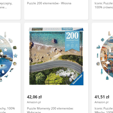
wyczajny,
Puzzle 200 elementów - Wiosna
Iconic Puzzle
ane
100% zrówn
dorosłych,
puzzle, preze
rozmiar S, 2
42,06 zł
41,51 zł
Amazon.pl
Amazon.pl
łochy, 100%
Puzzle Momenty 200 elementów:
Iconic Puzzl
zzle,
Wybrzeże
Włochy, 100