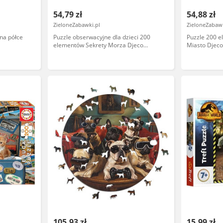
54,79 zł
54,88 zł
ZieloneZabawki.pl
ZieloneZabawk
na półce
Puzzle obserwacyjne dla dzieci 200
Puzzle 200 
elementów Sekrety Morza Djeco
Miasto Djec
DJ07460 nauka spostrzegawczości
105,93 zł
15,99 zł