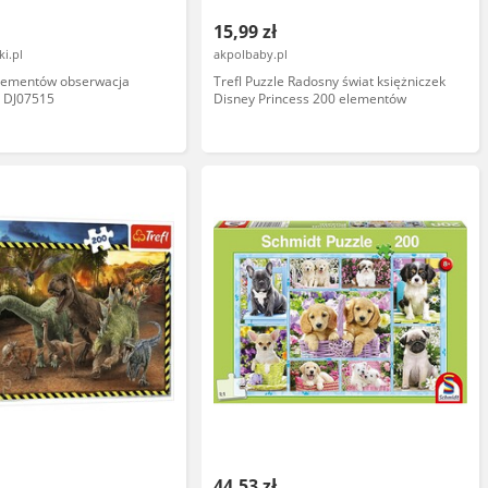
15,99 zł
i.pl
akpolbaby.pl
elementów obserwacja
Trefl Puzzle Radosny świat księżniczek
o DJ07515
Disney Princess 200 elementów
44,53 zł