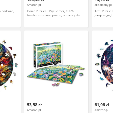
Amazon.pl
akpolbaby.pl
a podróże,
Iconic Puzzles - Psy Gamer, 100%
Trefl Puzzle
trwałe drewniane puzzle, prezenty dla
Jurajskiego J
dzieci i dorosłych, S, 200 sztuk
elementów
53,58 zł
61,06 zł
Amazon.pl
Amazon.pl