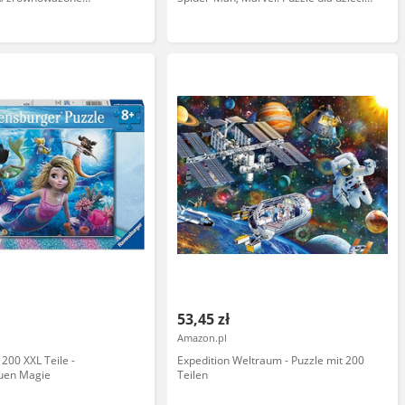
zle, prezenty dla dzieci i
od 6 lat (18101)
zmiar S, 200 sztuk
53,45 zł
Amazon.pl
200 XXL Teile -
Expedition Weltraum - Puzzle mit 200
uen Magie
Teilen