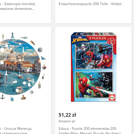
s - Zwierzęta morskie,
Erwachsenenpuzzle 200 Teile - Violett
oważone drewniane
nty dla dzieci i dorosłych,
00 sztuk
51,22 zł
Amazon.pl
es - Urocza Wenecja,
Educa - Puzzle 200 elementów 200
% zrównoważone
Spider-Man, Marvel. Puzzle dla dzieci