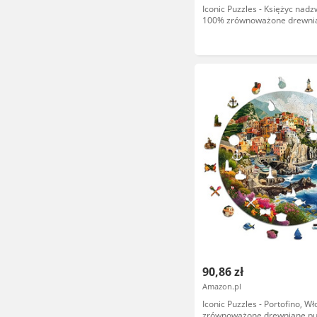
Iconic Puzzles - Księżyc nadz
100% zrównoważone drewni
puzzle, prezenty dla dzieci i 
rozmiar S, 200 sztuk
90,86 zł
Amazon.pl
Iconic Puzzles - Portofino, W
zrównoważone drewniane pu