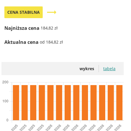
trending_flat
CENA STABILNA
Najniższa cena
184,82 zł
Aktualna cena
od 184,82 zł
wykres
tabela