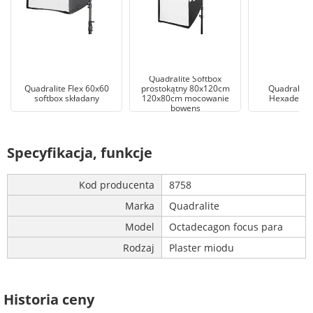
Quadralite Softbox
Quadralite Flex 60x60
prostokątny 80x120cm
Quadralite 
softbox składany
120x80cm mocowanie
Hexadecag
bowens
Specyfikacja, funkcje
Kod producenta
8758
Marka
Quadralite
Model
Octadecagon focus para
Rodzaj
Plaster miodu
Historia ceny