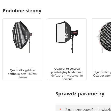
Podobne strony
Quadralite softbox
Quadralite grid do
prostokątny 60x60cm z
Quadralite 
softboxa octa 180cm
dyfuzorem mocowanie
Octadecagon
plaster
Bowens
Sprawdź parametry
Skuteczne zawężenie wiązki 