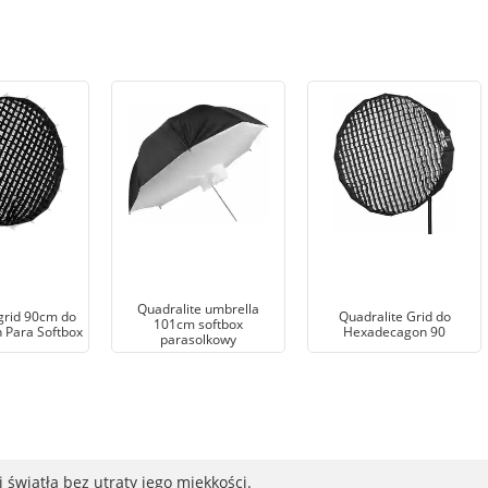
Quadralite umbrella
grid 90cm do
Quadralite Grid do
101cm softbox
 Para Softbox
Hexadecagon 90
parasolkowy
światła bez utraty jego miękkości.