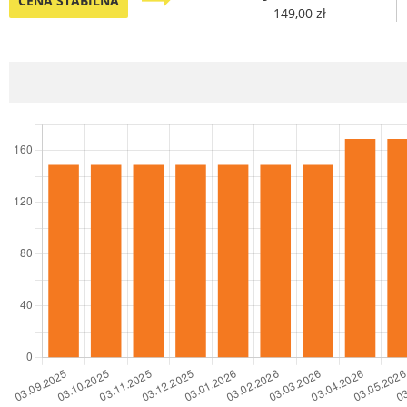
trending_flat
CENA STABILNA
149,00 zł