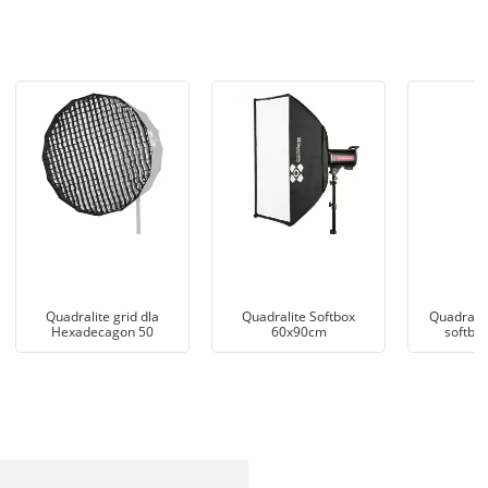
Quadralite grid dla
Quadralite Softbox
Quadralit
Hexadecagon 50
60x90cm
softbo