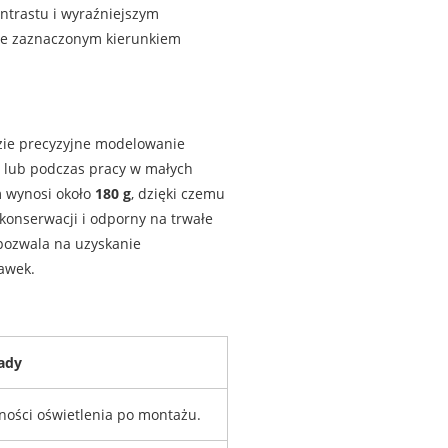
ntrastu i wyraźniejszym
nie zaznaczonym kierunkiem
dzie precyzyjne modelowanie
ym lub podczas pracy w małych
m wynosi około
180 g
, dzięki czemu
 konserwacji i odporny na trwałe
pozwala na uzyskanie
awek.
ady
ności oświetlenia po montażu.