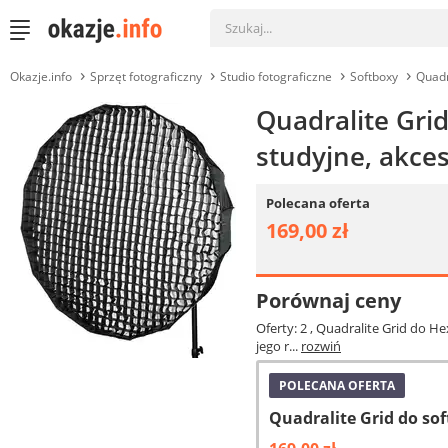
Okazje.info
Sprzęt fotograficzny
Studio fotograficzne
Softboxy
Quadr
Quadralite Gri
studyjne, akce
Polecana oferta
169,00 zł
Porównaj ceny
Oferty: 2
, Quadralite Grid do H
jego r...
rozwiń
POLECANA OFERTA
Quadralite Grid do so