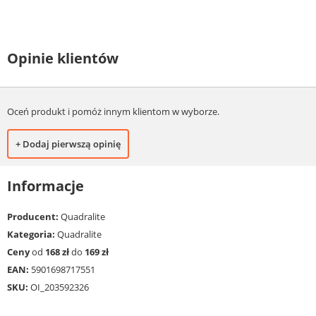
Opinie klientów
Oceń produkt i pomóż innym klientom w wyborze.
+ Dodaj pierwszą opinię
Informacje
Producent:
Quadralite
Kategoria:
Quadralite
Ceny
od
168 zł
do
169 zł
EAN:
5901698717551
SKU:
OI_203592326