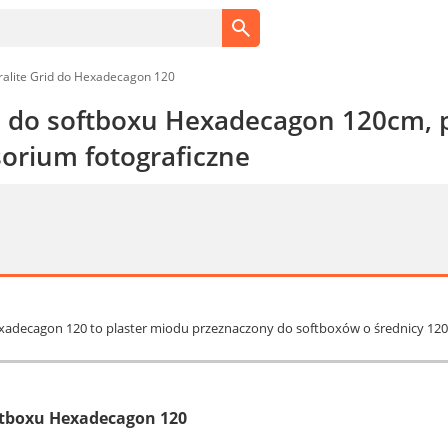
alite Grid do Hexadecagon 120
d do softboxu Hexadecagon 120cm, p
sorium fotograficzne
exadecagon 120 to plaster miodu przeznaczony do softboxów o średnicy 120 
ftboxu Hexadecagon 120