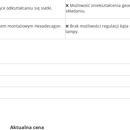
❌ Możliwość zniekształcenia geo
 odkształcaniu się siatki.
składaniu.
temem montażowym Hexadecagon
❌ Brak możliwości regulacji kąta
lampy.
Aktualna cena