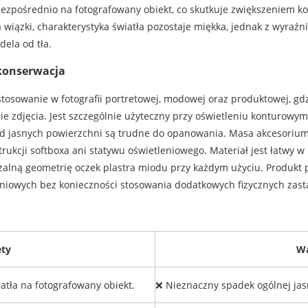
bezpośrednio na fotografowany obiekt, co skutkuje zwiększeniem ko
wiązki, charakterystyka światła pozostaje miękka, jednak z wyraź
ela od tła.
konserwacja
stosowanie w fotografii portretowej, modowej oraz produktowej, g
cie zdjęcia. Jest szczególnie użyteczny przy oświetleniu konturow
od jasnych powierzchni są trudne do opanowania. Masa akcesoriu
rukcji softboxa ani statywu oświetleniowego. Materiał jest łatwy w
zalną geometrię oczek plastra miodu przy każdym użyciu. Produkt 
eniowych bez konieczności stosowania dodatkowych fizycznych zast
ety
W
tła na fotografowany obiekt.
❌ Nieznaczny spadek ogólnej jas