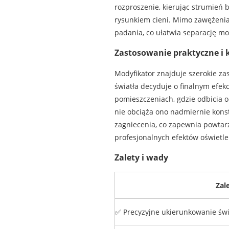
rozproszenie, kierując strumień 
rysunkiem cieni. Mimo zawężenia 
padania, co ułatwia separację mod
Zastosowanie praktyczne i 
Modyfikator znajduje szerokie za
światła decyduje o finalnym efek
pomieszczeniach, gdzie odbicia 
nie obciąża ono nadmiernie konst
zagniecenia, co zapewnia powtar
profesjonalnych efektów oświetl
Zalety i wady
Zal
✅ Precyzyjne ukierunkowanie świa