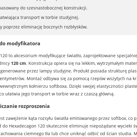
pasowany do szesnastobocznej konstrukcji.
twiająca transport w torbie studyjnej.
y poprzez eliminację bocznych rozbłysków.
 do modyfikatora
20 to akcesorium modyfikujące światło, zaprojektowane specjalnie
ednicy
120 cm
. Konstrukcja opiera się na lekkim, wytrzymałym materi
enerowane przez lampy studyjne. Produkt posiada strukturę plastr
u centymetrów. Montaż odbywa się za pomocą rzepów wszytych na kr
 wewnętrznym kołnierzu softboxa. Dzięki swojej elastyczności plas
co ułatwia jego transport w torbie wraz z czaszą główną.
iczanie rozproszenia
t zawężenie kąta rozsyłu światła emitowanego przez softbox, co p
do Hexadecagon 120 skutecznie eliminuje niepożądane wycieki świ
 zachowania ciemnego tła lub chce uniknąć odbić od ścian studia. M