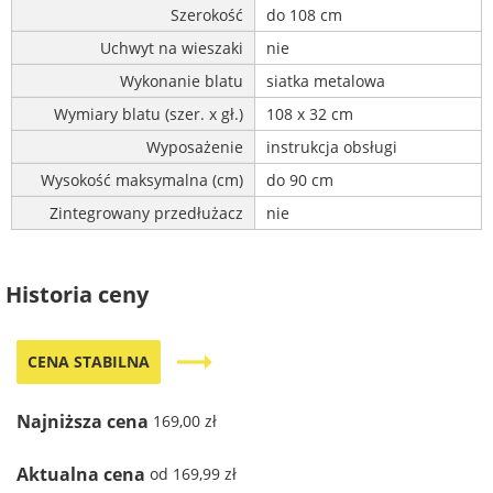
Szerokość
do 108 cm
Uchwyt na wieszaki
nie
Wykonanie blatu
siatka metalowa
Wymiary blatu (szer. x gł.)
108 x 32 cm
Wyposażenie
instrukcja obsługi
Wysokość maksymalna (cm)
do 90 cm
Zintegrowany przedłużacz
nie
Historia ceny
trending_flat
CENA STABILNA
Najniższa cena
169,00 zł
Aktualna cena
od 169,99 zł