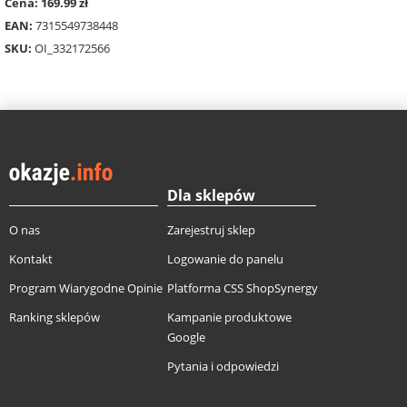
Cena: 169.99 zł
EAN:
7315549738448
SKU:
OI_332172566
Dla sklepów
O nas
Zarejestruj sklep
Kontakt
Logowanie do panelu
Program Wiarygodne Opinie
Platforma CSS ShopSynergy
Ranking sklepów
Kampanie produktowe
Google
Pytania i odpowiedzi