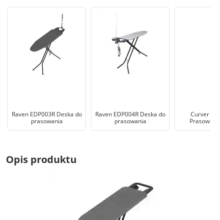
Raven EDP003R Deska do
Raven EDP004R Deska do
Curver De
prasowania
prasowania
Prasowania
Opis produktu