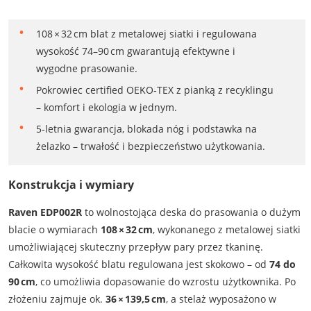
108 × 32 cm blat z metalowej siatki i regulowana
wysokość 74–90 cm gwarantują efektywne i
wygodne prasowanie.
Pokrowiec certified OEKO‑TEX z pianką z recyklingu
– komfort i ekologia w jednym.
5‑letnia gwarancja, blokada nóg i podstawka na
żelazko – trwałość i bezpieczeństwo użytkowania.
Konstrukcja i wymiary
Raven EDP002R
to wolnostojąca deska do prasowania o dużym
blacie o wymiarach
108 × 32 cm
, wykonanego z metalowej siatki
umożliwiającej skuteczny przepływ pary przez tkaninę.
Całkowita wysokość blatu regulowana jest skokowo – od
74 do
90 cm
, co umożliwia dopasowanie do wzrostu użytkownika. Po
złożeniu zajmuje ok.
36 × 139,5 cm
, a stelaż wyposażono w