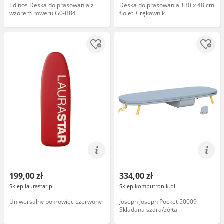
Edinos Deska do prasowania z
Deska do prasowania 130 x 48 cm
wzorem roweru G0-B84
fiolet + rękawnik
199,00 zł
334,00 zł
Sklep laurastar.pl
Sklep komputronik.pl
Uniwersalny pokrowiec czerwony
Joseph Joseph Pocket 50009
Składana szara/żółta