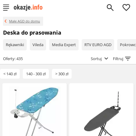
0
Małe AGD do domu
Deska do prasowania
Rękawniki
Vileda
Media Expert
RTV EURO AGD
Pokrowc
Oferty: 435
Sortuj
Filtruj
< 140 zł
140 - 300 zł
> 300 zł