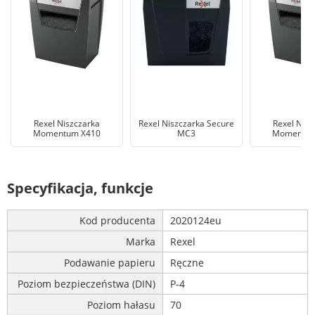
Rexel Niszczarka
Rexel Niszczarka Secure
Rexel Nisz
Momentum X410
MC3
Momentum
Specyfikacja, funkcje
Kod producenta
2020124eu
Marka
Rexel
Podawanie papieru
Ręczne
Poziom bezpieczeństwa (DIN)
P-4
Poziom hałasu
70