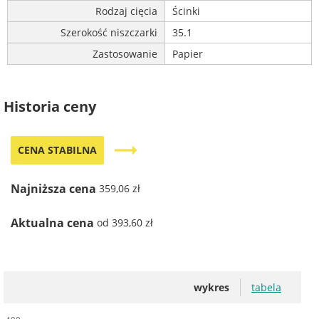
Rodzaj cięcia
Ścinki
Szerokość niszczarki
35.1
Zastosowanie
Papier
Historia ceny
trending_flat
CENA STABILNA
Najniższa cena
359,06 zł
Aktualna cena
od 393,60 zł
wykres
tabela