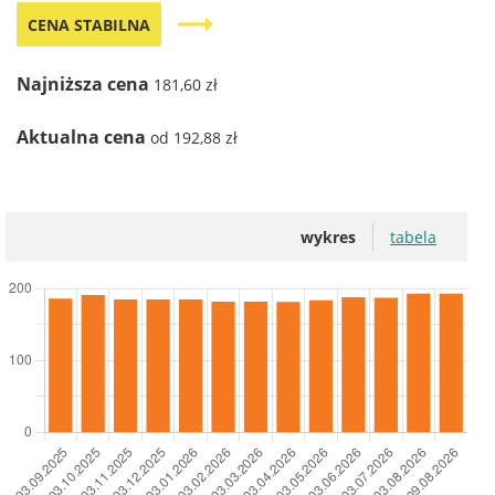
trending_flat
CENA STABILNA
Najniższa cena
181,60 zł
Aktualna cena
od 192,88 zł
wykres
tabela