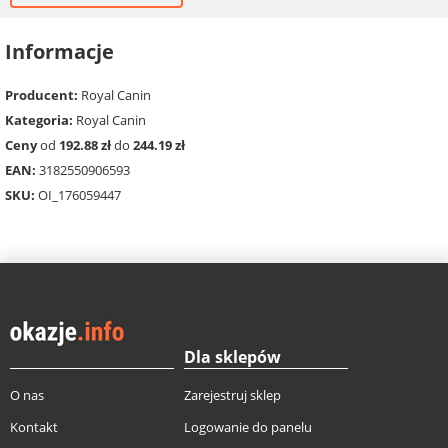
Informacje
Producent:
Royal Canin
Kategoria:
Royal Canin
Ceny
od
192.88 zł
do
244.19 zł
EAN:
3182550906593
SKU:
OI_176059447
Dla sklepów
O nas
Zarejestruj sklep
Kontakt
Logowanie do panelu