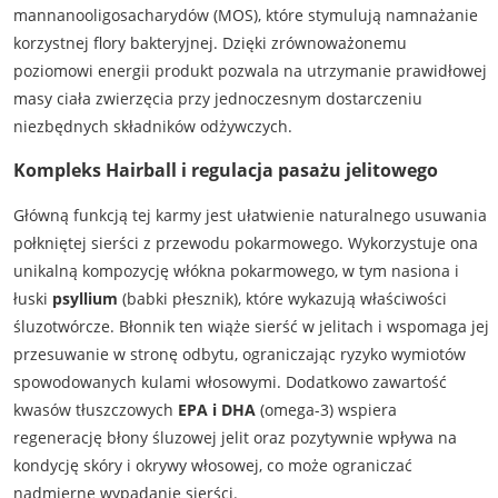
mannanooligosacharydów (MOS), które stymulują namnażanie
korzystnej flory bakteryjnej. Dzięki zrównoważonemu
poziomowi energii produkt pozwala na utrzymanie prawidłowej
masy ciała zwierzęcia przy jednoczesnym dostarczeniu
niezbędnych składników odżywczych.
Kompleks Hairball i regulacja pasażu jelitowego
Główną funkcją tej karmy jest ułatwienie naturalnego usuwania
połkniętej sierści z przewodu pokarmowego. Wykorzystuje ona
unikalną kompozycję włókna pokarmowego, w tym nasiona i
łuski
psyllium
(babki płesznik), które wykazują właściwości
śluzotwórcze. Błonnik ten wiąże sierść w jelitach i wspomaga jej
przesuwanie w stronę odbytu, ograniczając ryzyko wymiotów
spowodowanych kulami włosowymi. Dodatkowo zawartość
kwasów tłuszczowych
EPA i DHA
(omega-3) wspiera
regenerację błony śluzowej jelit oraz pozytywnie wpływa na
kondycję skóry i okrywy włosowej, co może ograniczać
nadmierne wypadanie sierści.