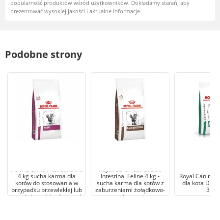
popularność produktów wśród użytkowników. Dokładamy starań, aby
prezentować wysokiej jakości i aktualne informacje.
Podobne strony
ROYAL CANIN Renal Feline
Royal Canin Cat Gastro
4 kg sucha karma dla
Intestinal Feline 4 kg -
Royal Canin S
kotów do stosowania w
sucha karma dla kotów z
dla kota Diab
przypadku przewlekłej lub
zaburzeniami żołądkowo-
3,5k
ostrej niewydolności nerek
jelitowymi