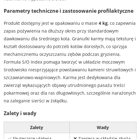
Parametry techniczne i zastosowanie profilaktyczne
Produkt dostępny jest w opakowaniu o masie
4 kg
, co zapewnia
zapas pożywienia na dłuższy okres przy standardowym
dawkowaniu dla średniego kota. Granulki karmy mają teksturę i
kształt dostosowany do potrzeb kotów dorosłych, co sprzyja
mechanicznemu oczyszczaniu zębów podczas gryzienia.
Formuła S/O Index pomaga tworzyć w układzie moczowym
środowisko niesprzyjające powstawaniu kamieni struwitowych i
szczawianowo-wapniowych. Karma jest dedykowana dla
zwierząt wykazujących objawy utrudnionego pasażu treści
pokarmowej oraz dla ras długowłosych, szczególnie narażonych
na zaleganie sierści w żołądku.
Zalety i wady
Zalety
Wady
✅ Skutecznie ułatwia
❌ Zawiera w składzie zboża,