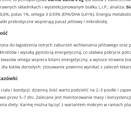
rawnych składnikach i wyselekcjonowanym białku L.I.P.; analiza:
bi
 0,6%, potas 1%, omega-3 0,93% (EPA/DHA 0,41%). Energia metaboli
atki prebiotyczne wspierają pasaż jelitowy i mikrobiotę.
ność
zona do łagodzenia ostrych zaburzeń wchłaniania jelitowego oraz 
rolitów i wysoką gęstością energetyczną, co ułatwia pokrycie pot
i kwasów omega wspiera bilans energetyczny, a wysoce strawne bia
la kotów dorosłych; stosowanie powinno wynikać z zaleceń lekarz
kazówki
ała i kondycji; dzienną ilość warto podzielić na 2–3 posiłki i zape
o przez 5–7 dni. Zalecane jest monitorowanie masy i konsystencji 
wania diety. Karmę można łączyć z wariantem mokrym w ramach pl