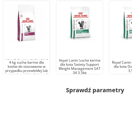
ROYAL CANIN Renal Feline
Royal Canin Sucha karma
4 kg sucha karma dla
Royal Canin
dla kota Satiety Support
kotów do stosowania w
dla kota Di
Weight Management SAT
przypadku przewlekłej lub
3,
34 3,5kg
ostrej niewydolności nerek
Sprawdź parametry