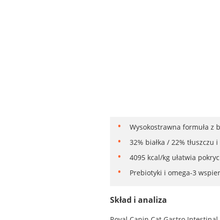
Wysokostrawna formuła z bi
32% białka / 22% tłuszczu 
4095 kcal/kg ułatwia pokryc
Prebiotyki i omega-3 wspie
Skład i analiza
Royal Canin Cat Gastro Intestina