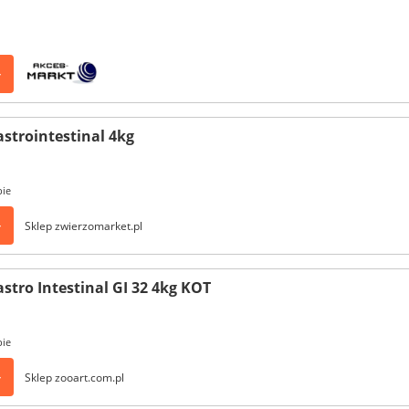
>
trointestinal 4kg
pie
>
Sklep zwierzomarket.pl
tro Intestinal GI 32 4kg KOT
pie
>
Sklep zooart.com.pl