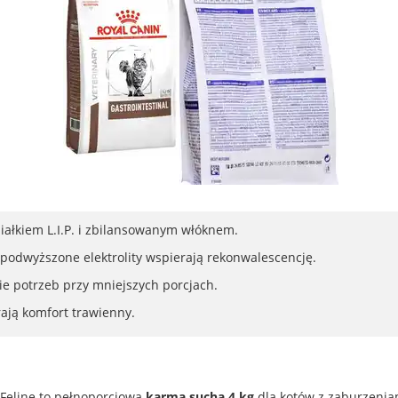
ałkiem L.I.P. i zbilansowanym włóknem.
i podwyższone elektrolity wspierają rekonwalescencję.
ie potrzeb przy mniejszych porcjach.
rają komfort trawienny.
l Feline to pełnoporcjowa
karma sucha 4 kg
dla kotów z zaburzeni