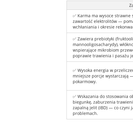
Za
✅ Karma ma wysoce strawne s
zawartość elektrolitów — pom
wchłaniania i okresie rekonwal
✅ Zawiera prebiotyki (fruktool
mannooligosacharydy), włókno
wspierające mikrobiom przew
poprawie trawienia i pasażu j
✅ Wysoka energia w przelicze
mniejsze porcje wystarczają 
pokarmowy.
✅ Wskazania do stosowania ob
biegunkę, zaburzenia trawieni
zapalną jelit (IBD) — co czyni
problemach.