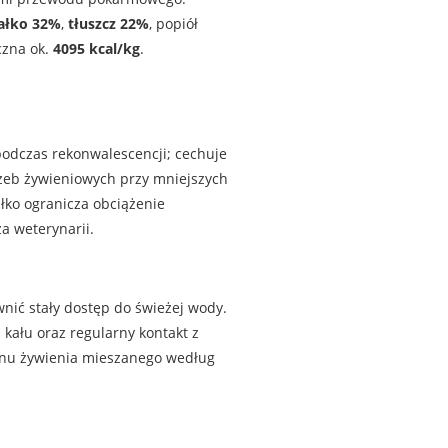
ałko 32%
,
tłuszcz 22%
, popiół
czna ok.
4095 kcal/kg
.
podczas rekonwalescencji; cechuje
rzeb żywieniowych przy mniejszych
łko ogranicza obciążenie
a weterynarii.
wnić stały dostęp do świeżej wody.
kału oraz regularny kontakt z
anu żywienia mieszanego według