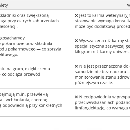
lety
W
kładniki oraz zwiększoną
❌ Jest to karma weterynaryjn
aga przy ostrych zaburzeniach
stosowanie wymaga konsultac
escencji.
może być dodatkową proced
igosacharydy,
❌ Wyższa cena niż karmy s
 pokarmowe oraz składniki
specjalistyczna zazwyczaj g
odu pokarmowego — co sprzyja
kilogram niż karmy uniwersa
elitowego.
❌ Nie jest przeznaczona do
niu na gram, dzięki czemu
samodzielnie bez nadzoru —
— co odciąża przewód
monitorowanie stanu zdrowi
późniejszym czasie.
ejmują m.in. przewlekłą
❌ Nieodpowiednia w przyp
a i wchłaniania, chorobę
przeciwwskazaniach podano m
 ją odpowiednią przy konkretnych
limfangiektazję, co wymaga 