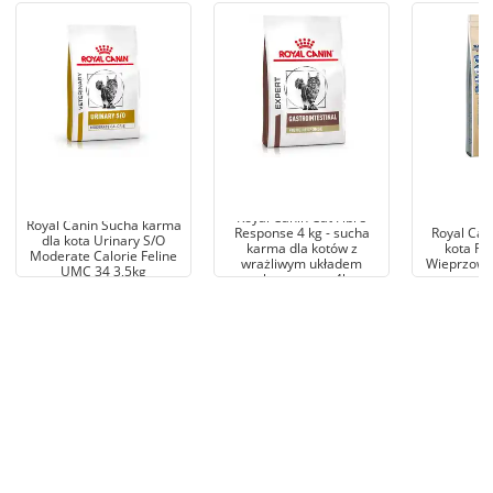
Royal Canin Cat Fibre
Royal Canin Sucha karma
Response 4 kg - sucha
Royal Can
dla kota Urinary S/O
karma dla kotów z
kota Re
Moderate Calorie Feline
wrażliwym układem
Wieprzowin
UMC 34 3,5kg
pokarmowym 4kg