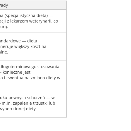
ady
a (specjalistyczna dieta) —
ji z lekarzem weterynarii, co
urą.
tandardowe — dieta
eneruje większy koszt na
lne.
 długoterminowego stosowania
 konieczne jest
a i ewentualna zmiana diety w
adku pewnych schorzeń — w
.in. zapalenie trzustki lub
wyboru innej diety.