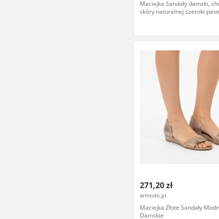
Maciejka Sandały damski, ch
skóry naturalnej szeroki pas
pasek wokół kostki, brązowe,
02/00-1
271,20 zł
armodo.pl
Maciejka Złote Sandały Mod
Damskie