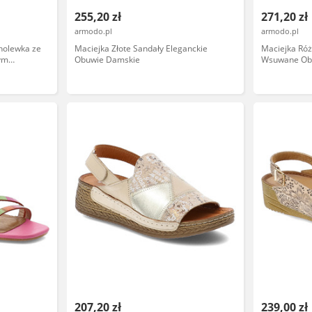
255,20 zł
271,20 zł
armodo.pl
armodo.pl
holewka ze
Maciejka Złote Sandały Eleganckie
Maciejka Ró
nym
Obuwie Damskie
Wsuwane Ob
on z
635-25/00-
207,20 zł
239,00 zł