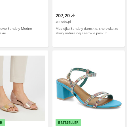
207,20 zł
armodo.pl
żowe Sandały Modne
Maciejka Sandały damskie, cholewka ze
skie
skóry naturalnej szerokie paski z
regulacją na rzep odkryte palce, białe,
L4496-11/00-1
ER
BESTSELLER