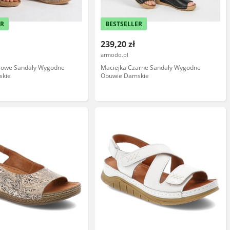
ER
BESTSELLER
239,20 zł
armodo.pl
żowe Sandały Wygodne
Maciejka Czarne Sandały Wygodne
skie
Obuwie Damskie