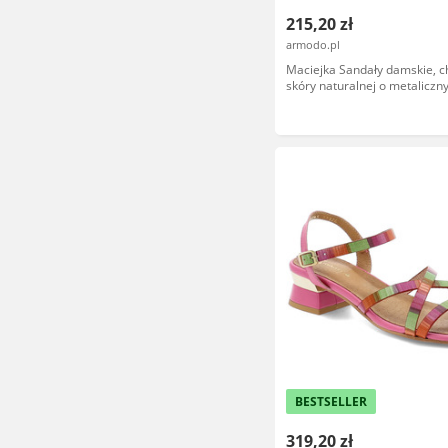
215,20 zł
armodo.pl
Maciejka Sandały damskie, c
skóry naturalnej o metalicz
wykończeniu zabudowany fas
odkrytymi palcami, złote, L7
1
BESTSELLER
319,20 zł