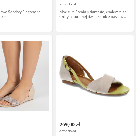
armodo.pl
żowe Sandały Eleganckie
Maciejka Sandały damskie, cholewka ze
skie
skóry naturalnej dwa szerokie paski w
kontrastowych kolorach, brązowe,
E7396-02/00-1
269,00 zł
armodo.pl