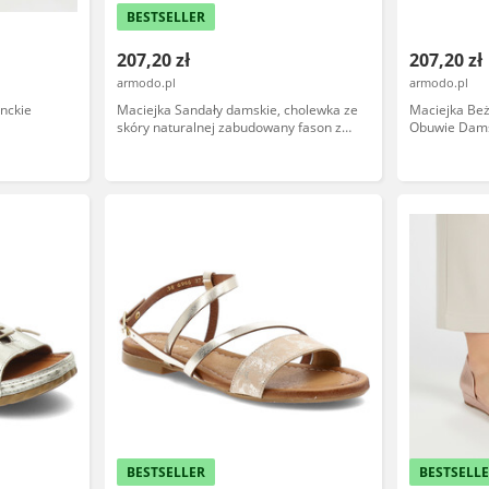
BESTSELLER
207,20 zł
207,20 zł
armodo.pl
armodo.pl
nckie
Maciejka Sandały damskie, cholewka ze
Maciejka Be
skóry naturalnej zabudowany fason z
Obuwie Dam
odkrytymi palcami styl casualowy,
brązowe, L7635-29/00-1
BESTSELLER
BESTSELL