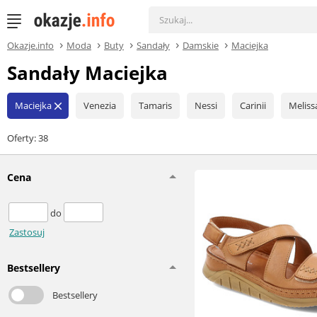
Okazje.info
Moda
Buty
Sandały
Damskie
Maciejka
Sandały Maciejka
Maciejka
Venezia
Tamaris
Nessi
Carinii
Meliss
close
Oferty: 38
Cena
do
Zastosuj
Bestsellery
Bestsellery