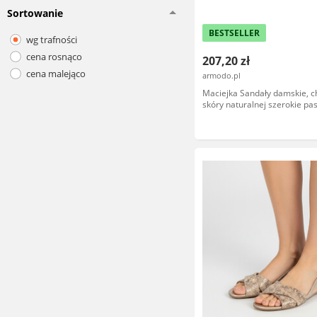
Sortowanie
BESTSELLER
wg trafności
cena rosnąco
207,20 zł
cena malejąco
armodo.pl
Maciejka Sandały damskie, c
skóry naturalnej szerokie pas
regulacją na rzep, brązowe, 
29/00-1