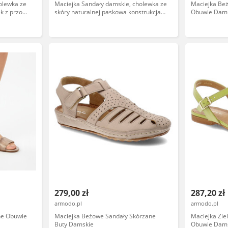
olewka ze
Maciejka Sandały damskie, cholewka ze
Maciejka Be
ek z przodu
skóry naturalnej paskowa konstrukcja
Obuwie Dam
 E7394-
krzyżujące się, beżowe, E7399-04/00-1
279,00 zł
287,20 zł
armodo.pl
armodo.pl
ne Obuwie
Maciejka Beżowe Sandały Skórzane
Maciejka Zie
Buty Damskie
Obuwie Dam