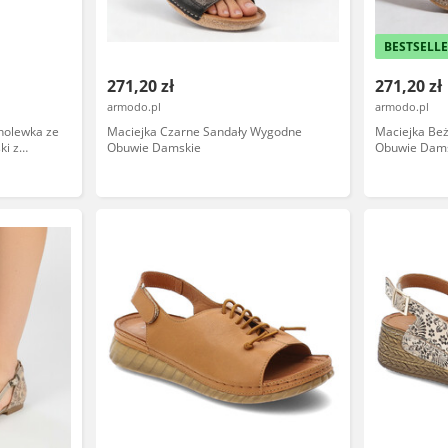
BESTSELL
271,20 zł
271,20 zł
armodo.pl
armodo.pl
holewka ze
Maciejka Czarne Sandały Wygodne
Maciejka Be
ki z
Obuwie Damskie
Obuwie Dam
L4496-