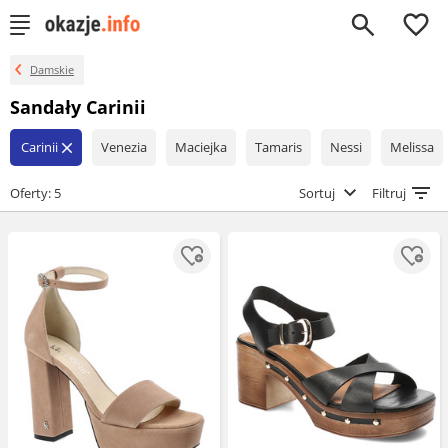
0
Damskie
Sandały Carinii
Carinii
Venezia
Maciejka
Tamaris
Nessi
Melissa
close
Oferty: 5
Sortuj
Filtruj