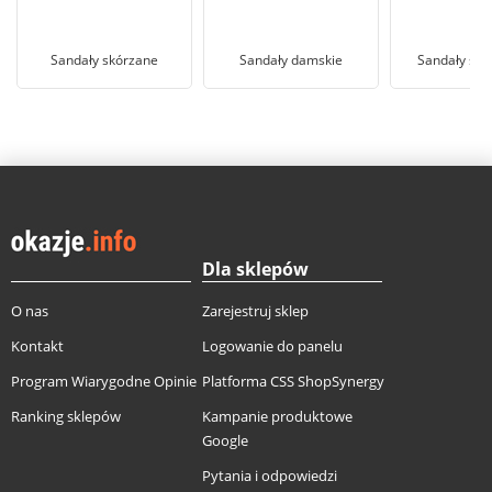
Sandały skórzane
Sandały damskie
Sandały skó
Dla sklepów
O nas
Zarejestruj sklep
Kontakt
Logowanie do panelu
Program Wiarygodne Opinie
Platforma CSS ShopSynergy
Ranking sklepów
Kampanie produktowe
Google
Pytania i odpowiedzi