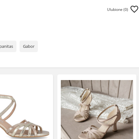
Ulubione (
0
)
panitas
Gabor