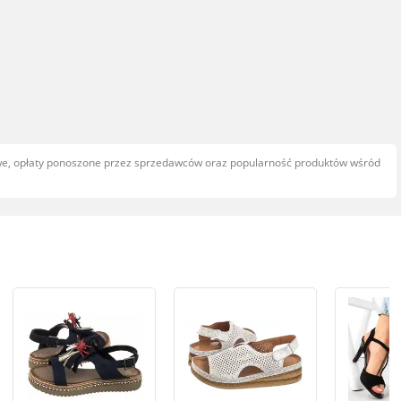
owe, opłaty ponoszone przez sprzedawców oraz popularność produktów wśród