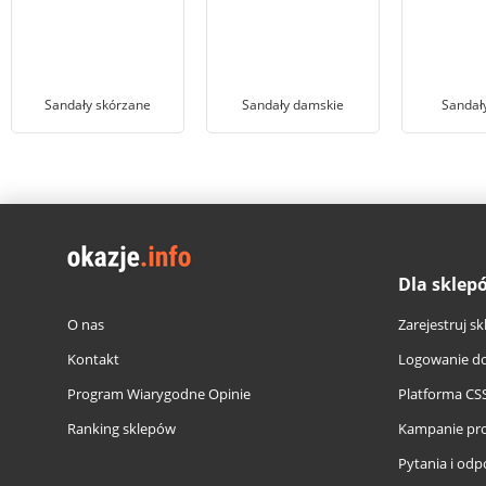
Sandały skórzane
Sandały damskie
Sandały
Dla sklep
O nas
Zarejestruj sk
Kontakt
Logowanie do
Program Wiarygodne Opinie
Platforma CS
Ranking sklepów
Kampanie pr
Pytania i odp