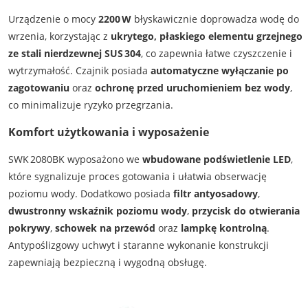
Urządzenie o mocy
2200 W
błyskawicznie doprowadza wodę do
wrzenia, korzystając z
ukrytego, płaskiego elementu grzejnego
ze stali nierdzewnej SUS 304
, co zapewnia łatwe czyszczenie i
wytrzymałość. Czajnik posiada
automatyczne wyłączanie po
zagotowaniu
oraz
ochronę przed uruchomieniem bez wody
,
co minimalizuje ryzyko przegrzania.
Komfort użytkowania i wyposażenie
SWK 2080BK wyposażono we
wbudowane podświetlenie LED
,
które sygnalizuje proces gotowania i ułatwia obserwację
poziomu wody. Dodatkowo posiada
filtr antyosadowy
,
dwustronny wskaźnik poziomu wody
,
przycisk do otwierania
pokrywy
,
schowek na przewód
oraz
lampkę kontrolną
.
Antypoślizgowy uchwyt i staranne wykonanie konstrukcji
zapewniają bezpieczną i wygodną obsługę.