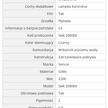
Cechy dodatkowe
Lampka kontrolna
Filtr
Tak
Grzałka
Płytowa
Informacje o bezpieczeństwie
Ce
Kod producenta
Swk 2080bk
Kolor dominujący
Czarny
Komunikacja
Wskaźnik poziomu wody
Konstrukcja
Zatrzaskiwana pokrywa
Marka
Sencor
Materiał
Szkło
Moc
2200
Model
Swk 2080bk
Obrotowa podstawa
Tak
Pojemność
2
Waga produktu
0.9