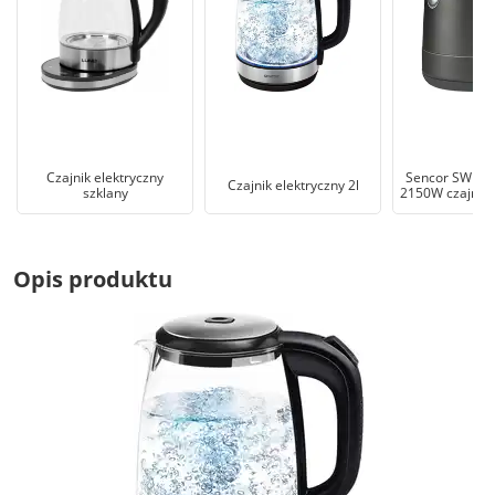
Czajnik elektryczny
Sencor SWK 12
Czajnik elektryczny 2l
szklany
2150W czajnik 
Opis produktu