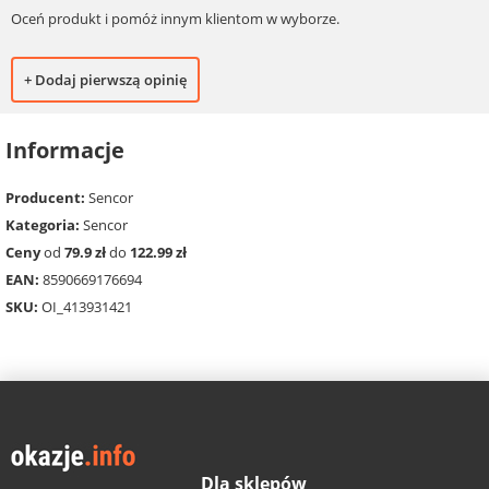
Oceń produkt i pomóż innym klientom w wyborze.
+ Dodaj pierwszą opinię
Informacje
Producent:
Sencor
Kategoria:
Sencor
Ceny
od
79.9 zł
do
122.99 zł
EAN:
8590669176694
SKU:
OI_413931421
Dla sklepów