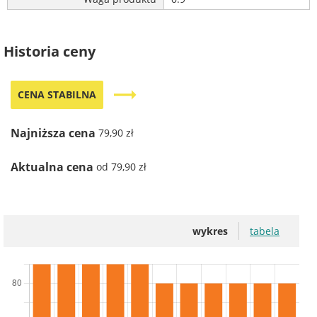
Historia ceny
trending_flat
CENA STABILNA
Najniższa cena
79,90 zł
Aktualna cena
od 79,90 zł
wykres
tabela