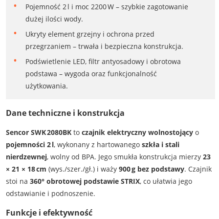
Pojemność 2 l i moc 2200 W – szybkie zagotowanie
dużej ilości wody.
Ukryty element grzejny i ochrona przed
przegrzaniem – trwała i bezpieczna konstrukcja.
Podświetlenie LED, filtr antyosadowy i obrotowa
podstawa – wygoda oraz funkcjonalność
użytkowania.
Dane techniczne i konstrukcja
Sencor SWK 2080BK
to
czajnik elektryczny wolnostojący
o
pojemności 2 l
, wykonany z hartowanego
szkła i stali
nierdzewnej
, wolny od BPA. Jego smukła konstrukcja mierzy
23
× 21 × 18 cm
(wys./szer./gł.) i waży
900 g bez podstawy
. Czajnik
stoi na
360° obrotowej podstawie STRIX
, co ułatwia jego
odstawianie i podnoszenie.
Funkcje i efektywność