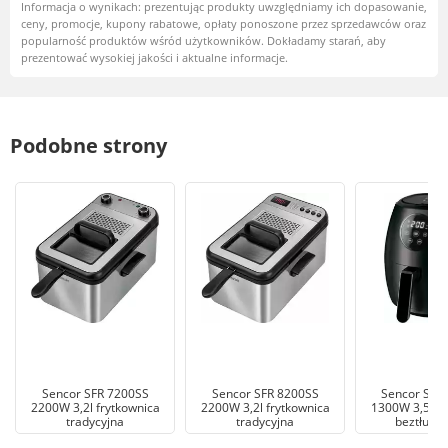
Informacja o wynikach: prezentując produkty uwzględniamy ich dopasowanie,
ceny, promocje, kupony rabatowe, opłaty ponoszone przez sprzedawców oraz
popularność produktów wśród użytkowników. Dokładamy starań, aby
prezentować wysokiej jakości i aktualne informacje.
Podobne strony
Sencor SFR 7200SS
Sencor SFR 8200SS
Sencor SFR
2200W 3,2l frytkownica
2200W 3,2l frytkownica
1300W 3,5l fr
tradycyjna
tradycyjna
beztłusz