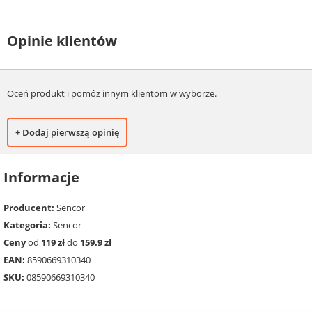
Opinie klientów
Oceń produkt i pomóż innym klientom w wyborze.
+ Dodaj pierwszą opinię
Informacje
Producent:
Sencor
Kategoria:
Sencor
Ceny
od
119 zł
do
159.9 zł
EAN:
8590669310340
SKU:
08590669310340