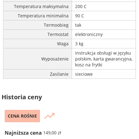
Temperatura maksymalna
200 C
Temperatura minimalna
90 C
Termoobieg
tak
Termostat
elektroniczny
Waga
3 kg
instrukcja obsługi w języku
Wyposażenie
polskim, karta gwarancyjna,
kosz na frytki
Zasilanie
sieciowe
Historia ceny
trending_up
CENA ROŚNIE
Najniższa cena
149,00 zł