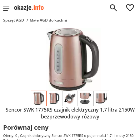
0
Sprzęt AGD
Małe AGD do kuchni
Sencor SWK 1775RS czajnik elektryczny 1,7 litra 2150W
bezprzewodowy różowy
Porównaj ceny
Oferty: 0
, Czajnik elektryczny Sencor SWK 1775RS o pojemności 1,7 l i mocy 2150