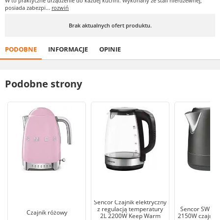
W to praktyczne urządzenie do każdej kuchni. Wykonany ze stali nierdzewnej,
posiada zabezpi...
rozwiń
Brak aktualnych ofert produktu.
PODOBNE
INFORMACJE
OPINIE
Podobne strony
Sencor Czajnik elektryczny
z regulacją temperatury
Sencor SWK 12
Czajnik różowy
2L 2200W Keep Warm
2150W czajnik 