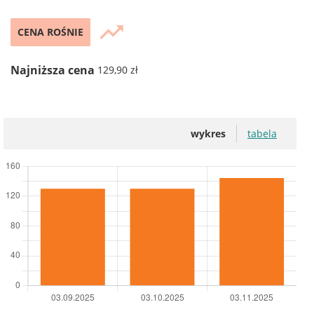
trending_up
CENA ROŚNIE
Najniższa cena
129,90 zł
wykres
tabela