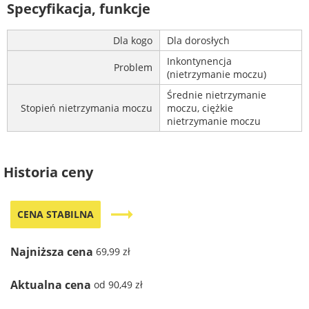
Specyfikacja, funkcje
Dla kogo
Dla dorosłych
Inkontynencja
Problem
(nietrzymanie moczu)
Średnie nietrzymanie
Stopień nietrzymania moczu
moczu, ciężkie
nietrzymanie moczu
Historia ceny
trending_flat
CENA STABILNA
Najniższa cena
69,99 zł
Aktualna cena
od 90,49 zł