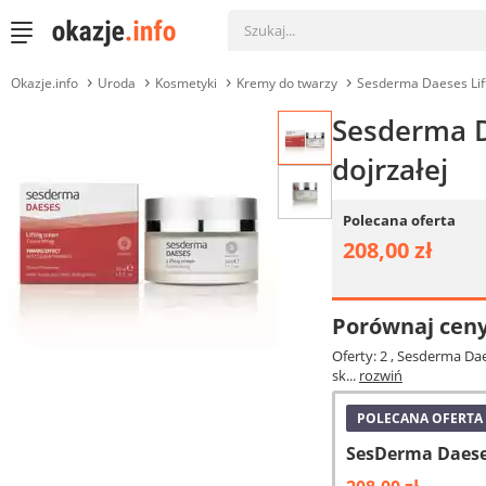
Okazje.info
Uroda
Kosmetyki
Kremy do twarzy
Sesderma Daeses Lift
Sesderma Da
dojrzałej
Polecana oferta
208,00 zł
Porównaj cen
Oferty: 2
, Sesderma Dae
sk...
rozwiń
POLECANA OFERTA
SesDerma Daeses