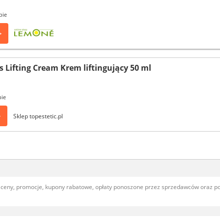
pie
>
 Lifting Cream Krem liftingujący 50 ml
pie
>
Sklep topestetic.pl
, ceny, promocje, kupony rabatowe, opłaty ponoszone przez sprzedawców oraz 