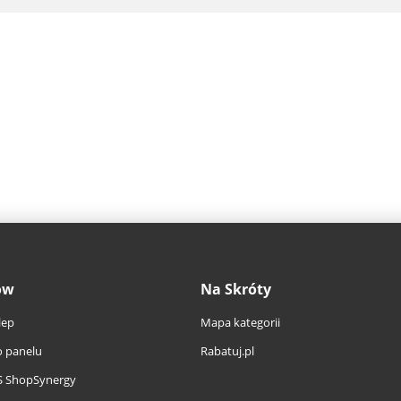
ów
Na Skróty
lep
Mapa kategorii
 panelu
Rabatuj.pl
S ShopSynergy