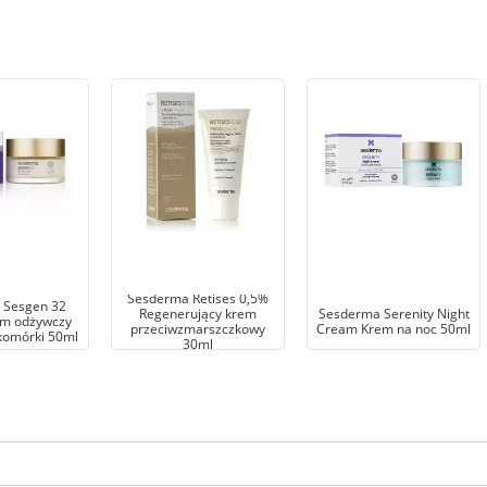
Sesderma Retises 0,5%
 Sesgen 32
Regenerujący krem
Sesderma Serenity Night
m odżywczy
przeciwzmarszczkowy
Cream Krem na noc 50ml
komórki 50ml
30ml