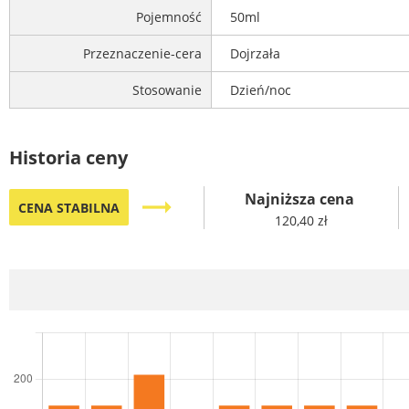
Pojemność
50ml
Przeznaczenie-cera
Dojrzała
Stosowanie
Dzień/noc
Historia ceny
Najniższa cena
trending_flat
CENA STABILNA
120,40 zł