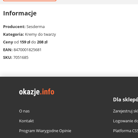
Informacje
Producent:
Sesderma
Kategoria:
Kremy do twarzy
Ceny
od
159 zł
do
208 zł
EAN:
8470001825681
SKU:
7051685
Dla sklep
O nas
Zarejestruj sk
Kontakt
Logowanie do
Program Wiarygodne Opinie
Platforma CS