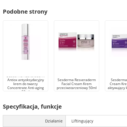
Podobne strony
Sesderma Resveraderm
Antiox antyoksydacyjny
Sesderma Resveraderm
Sesderma
krem do twarzy
Facial Cream Krem
Cream Kre
Concentrate Anti-aging
przeciwstarzeniowy 50ml
aktywujący 
50ml
Specyfikacja, funkcje
Działanie
Liftingujący