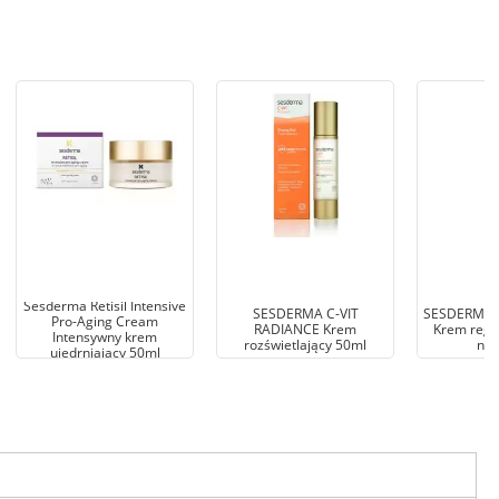
Sesderma Retisil Intensive
SESDERMA C-VIT
SESDERMA R
Pro-Aging Cream
RADIANCE Krem
Krem rege
Intensywny krem
rozświetlający 50ml
noc
ujędrniający 50ml